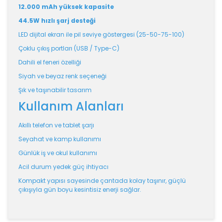
12.000 mAh yüksek kapasite
44.5W hızlı şarj desteği
LED dijital ekran ile pil seviye göstergesi (25-50-75-100)
Çoklu çıkış portları (USB / Type-C)
Dahili el feneri özelliği
Siyah ve beyaz renk seçeneği
Şık ve taşınabilir tasarım
Kullanım Alanları
Akıllı telefon ve tablet şarjı
Seyahat ve kamp kullanımı
Günlük iş ve okul kullanımı
Acil durum yedek güç ihtiyacı
Kompakt yapısı sayesinde çantada kolay taşınır, güçlü
çıkışıyla gün boyu kesintisiz enerji sağlar.
Bu ürünün fiyat bilgisi, resim, ürün açıklamalarında ve