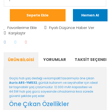
Sepete Ekle
Hemen Al
Fiyatı Düşünce Haber Ver
Karşılaştır
YORUMLAR
TAKSIT SEÇENEKL
ÜRÜN BILGISI
Güçlü hızlı şarj desteği ve kompakt tasarımıyla öne çıkan
Auris ARS-YM532
, günlük kullanım ve seyahatler için ideal
bir taşınabilir şarj çözümüdür. 12.000 mAh kapasitesi ve
44.5W hızlı şarj gücü sayesinde cihazlarınızı kısa sürede
güvenli şekilde şarj eder.
Öne Çıkan Özellikler