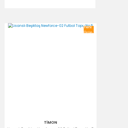
Yeni
Ürün
TİMON