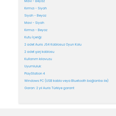
Mavi - Beyaz
Kırmızı - Siyah
Siyah - Beyaz
Mavi - Siyah
Kırmızı - Beyaz
Kutu İçeriği:
2 adet Auris JS4 Kablosuz Oyun Kolu
2 adet şarj kablosu
Kullanım kılavuzu
Uyumluluk:
PlayStation 4
Windows PC (USB kablo veya Bluetooth bağlantısı ile)
Garan: 2 yıl Auris Türkiye garant
Bu ürünün fiyat bilgisi, resim, ürün açıklamalarında v
Görüş ve önerileriniz için teşekkür ederiz.