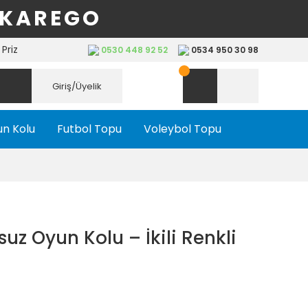
 KAREGO
Priz
0530 448 92 52
0534 950 30 98
Giriş/Üyelik
n Kolu
Futbol Topu
Voleybol Topu
uz Oyun Kolu – İkili Renkli