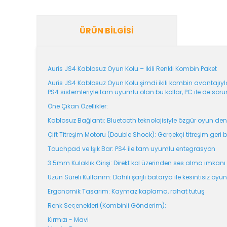
ÜRÜN BILGISI
Auris JS4 Kablosuz Oyun Kolu – İkili Renkli Kombin Paket
Auris JS4 Kablosuz Oyun Kolu şimdi ikili kombin avantajıy
PS4 sistemleriyle tam uyumlu olan bu kollar, PC ile de soruns
Öne Çıkan Özellikler:
Kablosuz Bağlantı: Bluetooth teknolojisiyle özgür oyun de
Çift Titreşim Motoru (Double Shock): Gerçekçi titreşim geri b
Touchpad ve Işık Bar: PS4 ile tam uyumlu entegrasyon
3.5mm Kulaklık Girişi: Direkt kol üzerinden ses alma imkanı
Uzun Süreli Kullanım: Dahili şarjlı batarya ile kesintisiz oyun
Ergonomik Tasarım: Kaymaz kaplama, rahat tutuş
Renk Seçenekleri (Kombinli Gönderim):
Kırmızı - Mavi