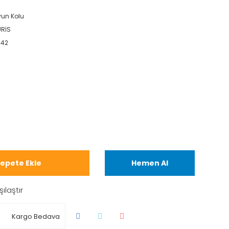
un Kolu
RİS
J42
epete Ekle
Hemen Al
şılaştır
Kargo Bedava