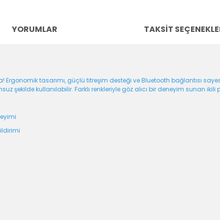
YORUMLAR
TAKSIT SEÇENEKLE
la! Ergonomik tasarımı, güçlü titreşim desteği ve Bluetooth bağlantısı s
uz şekilde kullanılabilir. Farklı renkleriyle göz alıcı bir deneyim sunan ikili
neyimi
ildirimi