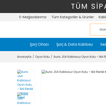
TÜM SİP
E-Mağazalarımız
Tüm Kategoriler & Ürünler
Kabl
Şarj Cihazı
Şarj & Data Kablosu
Ses
Anasayfa
Oyun Kolu
Auris JS4 Kablosuz Oyun Kolu – İkili 