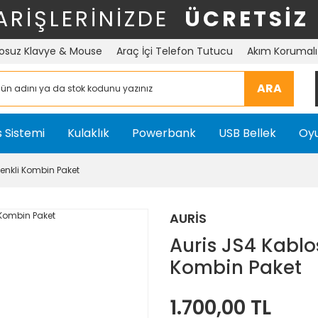
ARİŞLERİNİZDE
ÜCRETSİZ
osuz Klavye & Mouse
Araç İçi Telefon Tutucu
Akım Korumalı 
ARA
 Sistemi
Kulaklık
Powerbank
USB Bellek
Oyu
Renkli Kombin Paket
AURİS
Auris JS4 Kablos
Kombin Paket
1.700,00 TL