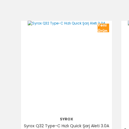
Ürün resmi kalitesiz, bozuk veya görüntülenemiyor.
Ürün açıklamasında eksik bilgiler bulunuyor.
Ürün bilgilerinde hatalar bulunuyor.
Yeni
Ürün fiyatı diğer sitelerden daha pahalı.
Ürün
Bu ürüne benzer farklı alternatifler olmalı.
SYROX
Syrox Q32 Type-C Hızlı Quick Şarj Aleti 3.0A