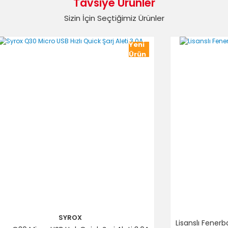
Tavsiye Ürünler
Sizin İçin Seçtiğimiz Ürünler
Yorum Yaz
Yeni
Ürün
Gönder
SYROX
Lisanslı Fener