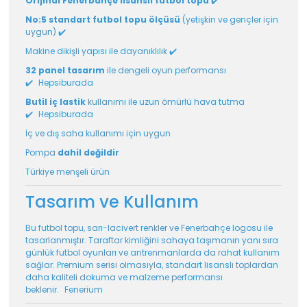
Orijinal Fenerbahçe lisanslı futbol topu
✔️
No:5 standart futbol topu ölçüsü
(yetişkin ve gençler için
uygun) ✔️
Makine dikişli yapısı ile dayanıklılık ✔️
32 panel tasarım
ile dengeli oyun performansı
✔️
Hepsiburada
Butil iç lastik
kullanımı ile uzun ömürlü hava tutma
✔️
Hepsiburada
İç ve dış saha kullanımı için uygun
Pompa
dahil değildir
Türkiye menşeli ürün
Tasarım ve Kullanım
Bu futbol topu, sarı-lacivert renkler ve Fenerbahçe logosu ile
tasarlanmıştır. Taraftar kimliğini sahaya taşımanın yanı sıra
günlük futbol oyunları ve antrenmanlarda da rahat kullanım
sağlar. Premium serisi olmasıyla, standart lisanslı toplardan
daha kaliteli dokuma ve malzeme performansı
beklenir.
Fenerium