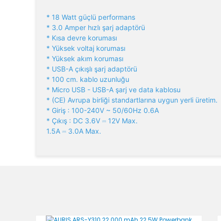
* 18 Watt güçlü performans
* 3.0 Amper hızlı şarj adaptörü
* Kısa devre koruması
* Yüksek voltaj koruması
* Yüksek akım koruması
* USB-A çıkışlı şarj adaptörü
* 100 cm. kablo uzunluğu
* Micro USB - USB-A şarj ve data kablosu
* (CE) Avrupa birliği standartlarına uygun yerli üretim.
* Giriş : 100-240V ~ 50/60Hz 0.6A
* Çıkış : DC 3.6V ⎓ 12V Max.
1.5A ⎓ 3.0A Max.
Bu ürünün fiyat bilgisi, resim, ürün açıklamalarında v
Görüş ve önerileriniz için teşekkür ederiz.
Ürün resmi kalitesiz, bozuk veya görüntülenemiyor.
Ürün açıklamasında eksik bilgiler bulunuyor.
Ürün bilgilerinde hatalar bulunuyor.