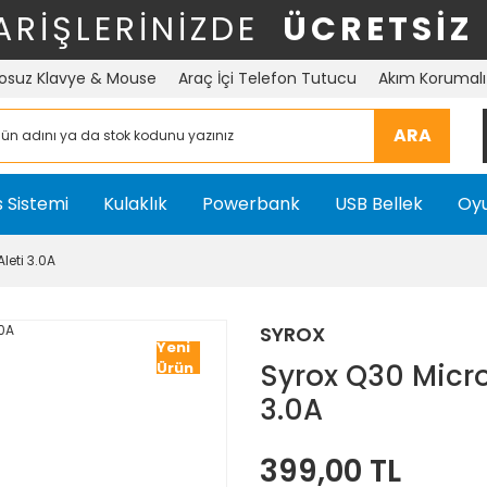
ARİŞLERİNİZDE
ÜCRETSİZ
osuz Klavye & Mouse
Araç İçi Telefon Tutucu
Akım Korumalı 
ARA
 Sistemi
Kulaklık
Powerbank
USB Bellek
Oyu
leti 3.0A
SYROX
Yeni
Syrox Q30 Micro 
Ürün
3.0A
399,00 TL