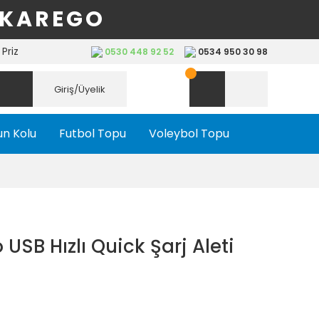
 KAREGO
Priz
0530 448 92 52
0534 950 30 98
Giriş/Üyelik
n Kolu
Futbol Topu
Voleybol Topu
USB Hızlı Quick Şarj Aleti