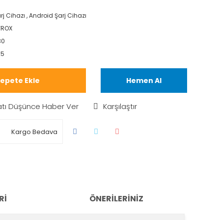
rj Cihazı
,
Android Şarj Cihazı
YROX
30
25
epete Ekle
Hemen Al
atı Düşünce Haber Ver
Karşılaştır
Kargo Bedava
RI
ÖNERILERINIZ