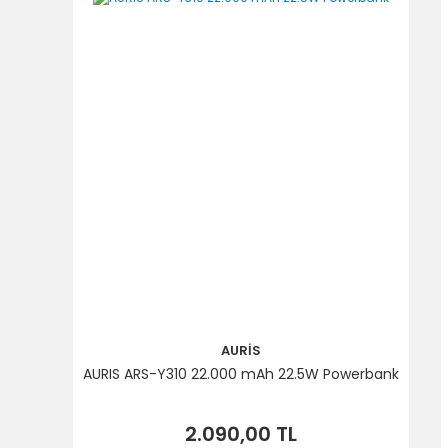
Ürün fiyatı diğer sitelerden daha pahalı.
Bu ürüne benzer farklı alternatifler olmalı.
AURİS
AURIS ARS-Y310 22.000 mAh 22.5W Powerbank
2.090,00 TL