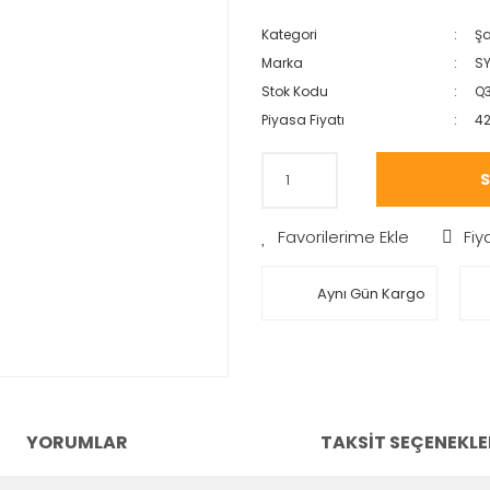
Kategori
Şa
Marka
S
Stok Kodu
Q
Piyasa Fiyatı
4
S
Fiy
Aynı Gün Kargo
YORUMLAR
TAKSIT SEÇENEKLE