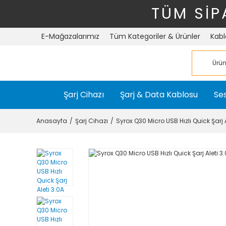
TÜM SİP
E-Mağazalarımız
Tüm Kategoriler & Ürünler
Kabl
Şarj Cihazı
Şarj & Data Kablosu
Ses
Anasayfa
Şarj Cihazı
Syrox Q30 Micro USB Hızlı Quick Şarj A