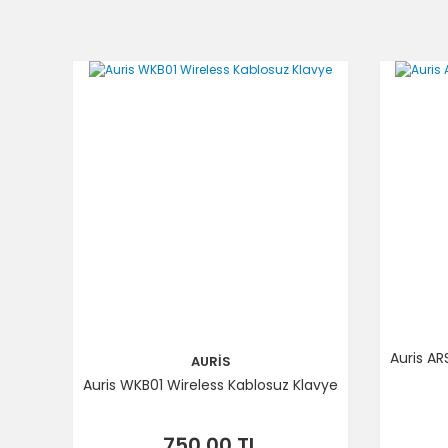
Ürün resmi kalitesiz, bozuk veya görüntülenemiyor.
Ürün açıklamasında eksik bilgiler bulunuyor.
Ürün bilgilerinde hatalar bulunuyor.
Ürün fiyatı diğer sitelerden daha pahalı.
Bu ürüne benzer farklı alternatifler olmalı.
Auris A
AURİS
Auris WKB01 Wireless Kablosuz Klavye
750,00 TL