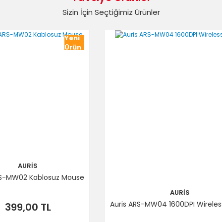
Sizin İçin Seçtiğimiz Ürünler
Yorum Yaz
Yeni
Ürün
Gönder
AURİS
RS-MW02 Kablosuz Mouse
AURİS
Auris ARS-MW04 1600DPI Wirele
399,00 TL