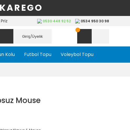
 KAREGO
Priz
0530 448 92 52
0534 950 30 98
Giriş/Üyelik
n Kolu
Futbol Topu
Voleybol Topu
osuz Mouse