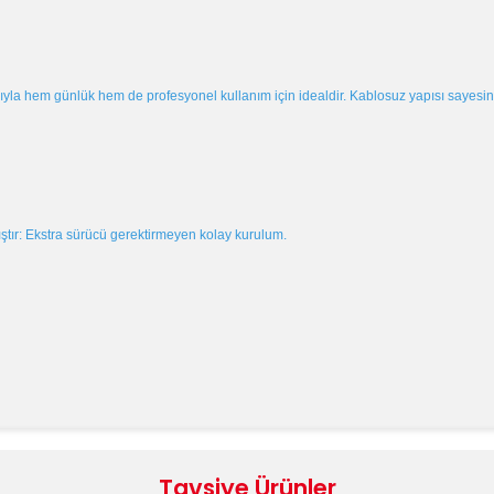
a hem günlük hem de profesyonel kullanım için idealdir. Kablosuz yapısı sayesinde 
ıştır: Ekstra sürücü gerektirmeyen kolay kurulum.
e diğer konularda yetersiz gördüğünüz noktaları öneri formunu kullanara
Bu ürüne ilk yorumu siz yapın!
Tavsiye Ürünler