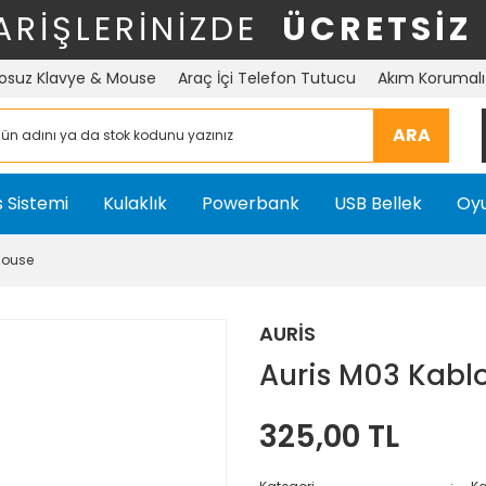
ARİŞLERİNİZDE
ÜCRETSİZ
osuz Klavye & Mouse
Araç İçi Telefon Tutucu
Akım Korumalı 
ARA
 Sistemi
Kulaklık
Powerbank
USB Bellek
Oyu
Mouse
AURİS
Auris M03 Kabl
325,00 TL