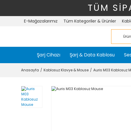
TÜM SİP
E-Mağazalarımız
Tüm Kategoriler & Ürünler
Kabl
Şarj Cihazı
Şarj & Data Kablosu
Ses
Anasayfa
Kablosuz Klavye & Mouse
Auris M03 Kablosuz 