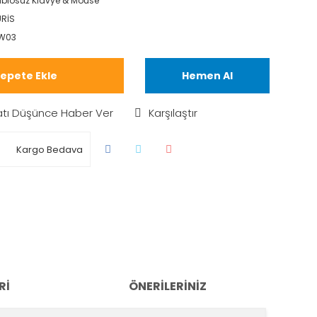
blosuz Klavye & Mouse
RİS
W03
epete Ekle
Hemen Al
atı Düşünce Haber Ver
Karşılaştır
Kargo Bedava
RI
ÖNERILERINIZ