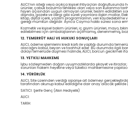
ALICI’nın isteği veya açıkça kişisel ihtiyaçları doğrultusunda 
ürünler, çabuk bozulma tehlikesi olan veya son kullanma tarih
hijyen açısından uygun olmayan ürünler, teslim edildikten s
dışında, gazete ve dergi gibi süreli yayınlara ilişkin mallar, 
kitap, dijital içerik, yazılım programlarının, veri kaydedebil
gereği mümkün değildir. Ayrıca Cayma hakkı süresi sona ermed
Kozmetik ve kişisel bakım ürünleri, iç giyim ürünleri, mayo, bikin
edilebilmesi için ambalajlarının açılmamış, denenmemiş, boz
12. TEMERRÜT HALİ VE HUKUKİ SONUÇLARI
ALICI, ödeme işlemlerini kredi kartı ile yaptığı durumda temer
olacağını kabul, beyan ve taahhüt eder. Bu durumda ilgili ban
dolayı temerrüde düşmesi halinde, ALICI, borcun gecikmeli ifa
13. YETKİLİ MAHKEME
İşbu sözleşmeden doğan uyuşmazlıklarda şikayet ve itirazlar, Ka
sorunları hakem heyetine veya tüketici mahkemesine yapılaca
14. YÜRÜRLÜK
ALICI, Site üzerinden verdiği siparişe ait ödemeyi gerçekleştir
tarafından okunup kabul edildiğine dair onay alacak şekilde
SATICI: Şerife Genç (Akın Hediyelik)
ALICI:
TARİH: