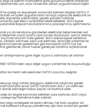
ında, bilgi ve işlemin mahiyetine göre günümüz teknik imkanları
işilememesi için, virüs ve benzeri zararlı uygulamalara ilişkin
İ'ne üyeliği ve alışverişleri sırasında edinilen bilgileri SATICI, C
di kartı ve üyelik uygulamaları amaçlı yapılacak elektronik ve
etik arşivlerde saklanabilir, gerekli görülen hallerde
rumlarda ilgili Merci ve Mahkemelere iletilebilir. ALICI kişisel
de yukarıdaki kapsamda kullanımına, paylaşımına, işlenmesine
rak ya da kendisine gönderilen elektronik iletişimlerdeki red
na iletişimler yasal azami süre içinde durdurulur; ayrıca dilerse,
imde anonim hale getirilir. ALICI isterse kişisel verilerinin
lmesi, verilerin silinmesi veya yok edilmesi, otomatik sistemler ile
a uğrama halinde giderilmesi gibi konularda SATICI'ya her
rine getirilecek yahut hukuki gerekçesi tarafına açıklanarak
I'nın anlaşmasına göre diğer üçüncü sahıslara ait olanlar
INTERNET SİTESİ'nden veya diğer uygun yöntemler ile duyurulduğu
ilaflar ile menfi neticelerinden SATICI sorumlu değildir.
eri okuyup, bilgi sahibi olduğunu, elektronik ortamda gerekli
kurulmasından evvel, SATICI tarafından ALICI' ya verilmesi
iksiz olarak edindiğini kabul, beyan ve taahhüt eder.
deki ön bilgiler kısmında belirtilen süre zarfında ALICI veya
 sözleşmeyi feshetme hakkı saklıdır.
lan bilgi ve belgeler ile teslim etmeyi, her türlü ayıptan arî
t kalitesini koruyup yükseltmeyi, işin ifası sırasında gerekli