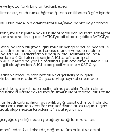
fiyatta farklı bir ürün tedarik edebilir.
tiremezse, bu durumu, öğrendiği tarihten itibaren 3 gün içinde
 konusu ürün bedelinin ödenmemesi ve/veya banka kayıtlarında
rtının yetkisiz kişilerce haksız kullanılması sonucunda sözleşme
risinde nakliye gideri SATICI’ya ait olacak şekilde SATICI’ya
tirici hallerin oluşması gibi mücbir sebepler halleri nedeni ile
ptal edilmesini, sözleşme konusu ürünün varsa emsali ile
izdir. ALICI tarafından siparişin iptal edilmesi halinde
de ise, ürün tutarı, siparişin ALICI tarafından iptal
an ALICI hesabına yansıtılmasına ilişkin ortalama sürecin 2 ile
ili olduğundan, ALICI, olası gecikmeler için SATICI’yı
it ve mobil telefon hatları ve diğer iletişim bilgileri
kkı bulunmaktadır. ALICI, işbu sözleşmeyi kabul etmekle
izmeti kargo şirketinden teslim almayacaktır. Teslim alınan
ma hakkı kullanılacaksa mal/hizmet kullanılmamalıdır. Fatura
an kredi kartına ilişkin güvenlik açığı tespit edilmesi halinde,
amilinin bankasından kredi kartının kendisine ait olduğuna ilişkin
acak olup, mezkur taleplerin 24 saat içerisinde
in gerçeğe aykırılığı nedeniyle uğrayacağı tüm zararları,
 taahhüt eder. Aksi takdirde, doğacak tüm hukuki ve cezai