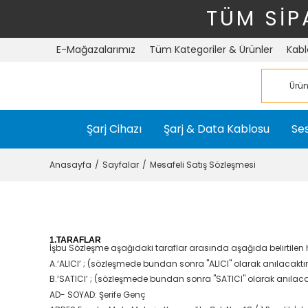
TÜM SİP
E-Mağazalarımız
Tüm Kategoriler & Ürünler
Kabl
Şarj Cihazı
Şarj & Data Kablosu
Ses
Anasayfa
Sayfalar
Mesafeli Satış Sözleşmesi
1.TARAFLAR
İşbu Sözleşme aşağıdaki taraflar arasında aşağıda belirtilen
A.‘ALICI’ ; (sözleşmede bundan sonra "ALICI" olarak anılacaktır
B.‘SATICI’ ; (sözleşmede bundan sonra "SATICI" olarak anılaca
AD- SOYAD: Şerife Genç