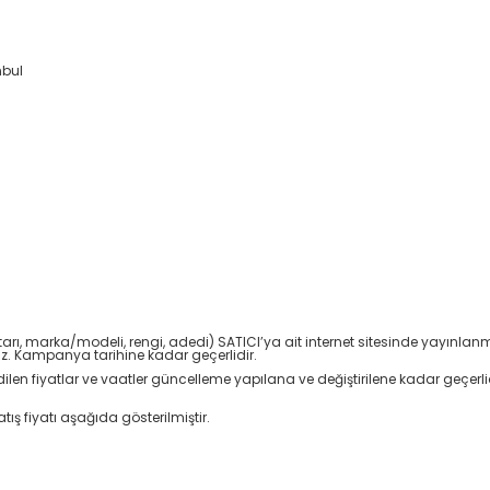
nbul
 miktarı, marka/modeli, rengi, adedi) SATICI’ya ait internet sitesinde yayınl
iz. Kampanya tarihine kadar geçerlidir.
n edilen fiyatlar ve vaatler güncelleme yapılana ve değiştirilene kadar geçerlid
ış fiyatı aşağıda gösterilmiştir.