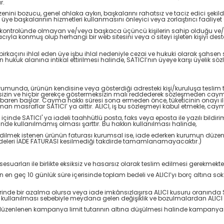
r.
 düzenini bozucu, genel ahlaka aykırı, başkalarını rahatsız ve taciz edici şek
e başkalarının hizmetleri kullanmasını önleyici veya zorlaştırıcı faaliyet 
ndi kontrolünde olmayan ve/veya başkaca üçüncü kişilerin sahip olduğu ve/ve
cıyla konmuş olup herhangi bir web sitesini veya o siteyi işleten kişiyi deste
rkaçını ihlal eden üye işbu ihlal nedeniyle cezai ve hukuki olarak şahsen s
ayın hukuk alanına intikal ettirilmesi halinde, SATICI’nın üyeye karşı üye
urumunda, ürünün kendisine veya gösterdiği adresteki kişi/kuruluşa teslim t
ksizin ve hiçbir gerekçe göstermeksizin malı reddederek sözleşmeden cayma
itibaren başlar. Cayma hakkı süresi sona ermeden önce, tüketicinin onayı
masraflar SATICI’ ya aittir. ALICI, iş bu sözleşmeyi kabul etmekle, cayma
e içinde SATICI' ya iadeli taahhütlü posta, faks veya eposta ile yazılı bi
e kullanılmamış olması şarttır. Bu hakkın kullanılması halinde,
e edilmek istenen ürünün faturası kurumsal ise, iade ederken kurumun düzenl
adeleri İADE FATURASI kesilmediği takdirde tamamlanamayacaktır.)
suarları ile birlikte eksiksiz ve hasarsız olarak teslim edilmesi gerekmekte
en geç 10 günlük süre içerisinde toplam bedeli ve ALICI’yı borç altına soka
inde bir azalma olursa veya iade imkânsızlaşırsa ALICI kusuru oranında 
ullanılması sebebiyle meydana gelen değişiklik ve bozulmalardan ALICI 
düzenlenen kampanya limit tutarının altına düşülmesi halinde kampanya k