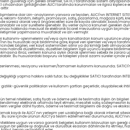
şlemlerin güvenliği için gerekli önlemler, SATICI tarafındaki sistem altyapıs
 cihazından girildiğinden ALICI tarafında korunmaları ve ilgisiz kişilerce er
ittir.
 iletişimlerine dair izin-onaylarının yanısıra ve teyiden; ALICI'nın İNTERNET SİTES
e, reklam-tanıtım, iletişim, promosyon, satış, pazarlama, mağaza kartı, kre
ezdinde süresiz olarak veya öngörecekleri süre ile kayda alınabilir, basılı/many
kullanılabilir ve sair suretlerle işlenebilir. Bu veriler ayrıca kanunen gereken du
korunması hakkında mevzuat ile elektronik ticaret mevzuatına uygun biçim
 iletişimler yapılmasına muvafakat ve izin vermiştir.
 veri kullanımı-işlenmelerini ve/veya aynı kanallardan kanuni usulünce ulaşa
I'nın bu husustaki açık bildirimine göre, kişisel veri işlemleri ve/veya tarafı
 bilgileri, veri kayıt sisteminden silinir ya da kimliği belli olmayacak biç
 olması halinde düzeltilmesi, düzeltilen bilgilerin ilgili üçüncü kişilere bildiri
çıkmasına itiraz, verilerin kanuna aykırı olarak işlenmesi sebebi ile zarar
labilir. Bu hususlardaki başvuru ve talepleri yasal azami süreler içinde ye
ların düzenlenmesi, revizyonu ve kısmen/tamamen kullanımı konusunda; SATIC
 değişikliği yapma hakkını saklı tutar; bu değişiklikler SATICI tarafından 
gizlilik-güvenlik politikaları ve kullanım şartları geçerlidir, oluşabilecek iht
n temel nitelikleri, satış fiyatı ve ödeme şekli ile teslimata ilişkin ön bilgil
lgilendirmeyi elektronik ortamda teyit etmesi, mesafeli satış sözleşmesinin 
rünlerin vergiler dâhil fiyatını, ödeme ve teslimat bilgilerini de doğru ve eks
k kaydı ile ALICI' nın yerleşim yeri uzaklığına bağlı olarak internet sitesin
lir. Bu süre içinde ürünün ALICI’ya teslim edilememesi durumunda, ALICI’nın
niteliklere uygun ve varsa garanti belgeleri, kullanım kılavuzları işin gereği o
n bir şekilde işi doğruluk ve dürüstlük esasları dâhilinde ifa etmeyi, hizme
i kabul, beyan ve taahhüt eder.