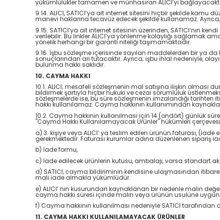
yükümlülükler tamamen ve münhasıran ALICI’yı bağlayacaktı
9.14. ALICI, SATICI’ya ait internet sitesini hiçbir şekilde kamu
manevi haklarına tecavüz edecek şekilde kullanamaz. Ayrıca, üy
9.15. SATICI’ya ait internet sitesinin üzerinden, SATICI’nın ke
verilebilir. Bu linkler ALICI’ya yönlenme kolaylığı sağlamak ama
yönelik herhangi bir garanti niteliği taşımamaktadır.
9.16. İşbu sözleşme içerisinde sayılan maddelerden bir ya da bi
sonuçlarından ari tutacaktır. Ayrıca; işbu ihlal nedeniyle, ol
bulunma hakkı saklıdır.
10. CAYMA HAKKI
10.1. ALICI; mesafeli sözleşmenin mal satışına ilişkin olması d
bildirmek şartıyla hiçbir hukuki ve cezai sorumluluk üstlenme
sözleşmelerde ise, bu süre sözleşmenin imzalandığı tarihten 
hakkı kullanılamaz. Cayma hakkının kullanımından kaynaklanan 
10.2. Cayma hakkının kullanılması için 14 (ondört) günlük sür
"Cayma Hakkı Kullanılamayacak Ürünler" hükümleri çerçevesind
a) 3. kişiye veya ALICI’ ya teslim edilen ürünün faturası, (İad
gerekmektedir. Faturası kurumlar adına düzenlenen sipariş i
b) İade formu,
c) İade edilecek ürünlerin kutusu, ambalajı, varsa standart akse
d) SATICI, cayma bildiriminin kendisine ulaşmasından itibaren 
malı iade almakla yükümlüdür.
e) ALICI’ nın kusurundan kaynaklanan bir nedenle malın değer
cayma hakkı süresi içinde malın veya ürünün usulüne uygun k
f) Cayma hakkının kullanılması nedeniyle SATICI tarafından 
11. CAYMA HAKKI KULLANILAMAYACAK ÜRÜNLER