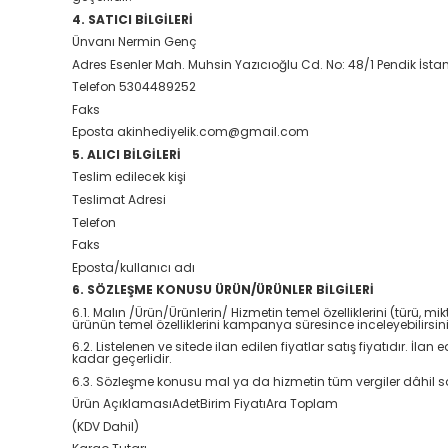
4. SATICI BİLGİLERİ
Ünvanı Nermin Genç
Adres Esenler Mah. Muhsin Yazıcıoğlu Cd. No: 48/1 Pendik İsta
Telefon 5304489252
Faks
Eposta akinhediyelik.com@gmail.com
5. ALICI BİLGİLERİ
Teslim edilecek kişi
Teslimat Adresi
Telefon
Faks
Eposta/kullanıcı adı
6. SÖZLEŞME KONUSU ÜRÜN/ÜRÜNLER BİLGİLERİ
6.1. Malın /Ürün/Ürünlerin/ Hizmetin temel özelliklerini (türü,
ürünün temel özelliklerini kampanya süresince inceleyebilirsin
6.2. Listelenen ve sitede ilan edilen fiyatlar satış fiyatıdır. İla
kadar geçerlidir.
6.3. Sözleşme konusu mal ya da hizmetin tüm vergiler dâhil sat
Ürün AçıklamasıAdetBirim FiyatıAra Toplam
(KDV Dahil)