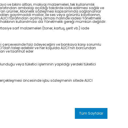
o ve bikini altları, makyaj malzemeleri, tek kullanımlık
arafından ambalajı açıldığı takdirde iade edilmesi sağlık ve
ayan ürünler, Abonelik sözleşmesi kapsamında sağlananlar
edilen gayrimaddi mallar, ile ses veya görüntü kayıtlarının,
ın ALICI tarafından açılmış olması halinde iadesi Yönetmelik
 hakkının kullanılması da Yönetmelik gereği mümkün değildir.
rtasiye sarf malzemeleri (toner, kartuş, şerit vb.) iade
mesi çerçevesinde faiz ödeyeceğini ve bankaya karşı sorumlu
CI’dan talep edebilir ve her koşulda ALICI’nın borcundan
eyan ve taahhüt eder
unduğu veya tüketici işleminin yapıldığı yerdeki tüketici
in gerçekleşmesi öncesinde işbu sözleşmenin sitede ALICI
Tüm Sayfalar