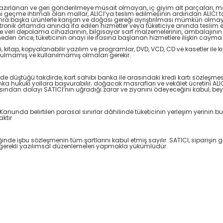
hazırlanan ve geri gönderilmeye müsait olmayan, iç giyim alt parçaları, may
i geçme ihtimali olan mallar, ALICI’ya teslim edilmesinin ardından ALICI t
onra başka ürünlerle karışan ve doğası gereği ayrıştırılması mümkün olm
Elektronik ortamda anında ifa edilen hizmetler veya tüketiciye anında teslim 
me ve veri depolama cihazlarının, bilgisayar sarf malzemelerinin, ambalajın
en önce, tüketicinin onayı ile ifasına başlanan hizmetlere ilişkin cayma
i, kitap, kopyalanabilir yazılım ve programlar, DVD, VCD, CD ve kasetler ile kı
ulmamış ve kullanılmamış olmaları gerekir.
rüde düştüğü takdirde, kart sahibi banka ile arasındaki kredi kartı sözleş
ka hukuki yollara başvurabilir; doğacak masrafları ve vekâlet ücretini ALI
sından dolayı SATICI’nın uğradığı zarar ve ziyanını ödeyeceğini kabul, b
nunda belirtilen parasal sınırlar dâhilinde tüketicinin yerleşim yerinin bul
ktır
diğinde işbu sözleşmenin tüm şartlarını kabul etmiş sayılır. SATICI, sipariş
 gerekli yazılımsal düzenlemeleri yapmakla yükümlüdür.