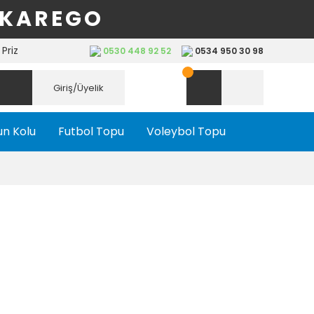
 KAREGO
Priz
0530 448 92 52
0534 950 30 98
Giriş/Üyelik
n Kolu
Futbol Topu
Voleybol Topu