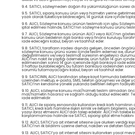
9.4. SATICI, sözleşmeden doğan ifa yükümlülüğünün süresi dolmad
9.5. SATICI, sipariş konusu ürün veya hizmetin yerine getiril
yazılı olarak tüketiciye bildireceğini, 14 günlük süre içinde t
9.6. ALICI, Sözleşme konusu ürünün teslimatı için işbu Sözle
iptal edilmesi halinde, SATICI’nın sözleşme konusu ürünü tes
9.7. ALICI, Sözleşme konusu ürünün ALICI veya ALICI’nın gösterd
konusu ürün bedelinin ilgili banka veya finans kuruluşu taraf
iade edeceğini kabul, beyan ve taahhüt eder.
9.8. SATICI, tarafların iradesi dışında gelişen, önceden öngörül
sözleşme konusu ürünü süresi içinde teslim edemez ise, durumu
değiştirilmesini ve/veya teslimat süresinin engelleyici durum
ALICI’nın nakit ile yaptığı ödemelerde, ürün tutarı 14 gün içinde
edilmesinden sonra 14 gün içerisinde ilgili bankaya iade edilir
3 haftayı bulabileceğini, bu tutarın bankaya iadesinden sonra 
sorumlu tutamayacağını kabul, beyan ve taahhüt eder.
9.9. SATICININ, ALICI tarafından siteye kayıt formunda belirtile
üzerinden mektup, e-posta, SMS, telefon görüşmesi ve diğer yo
SATICI’nın kendisine yönelik yukarıda belirtilen iletişim faaliy
9.10. ALICI, sözleşme konusu mal/hizmeti teslim almadan önce m
mal/hizmetin hasarsız ve sağlam olduğu kabul edilecektir. T
iade edilmelidir.
9.11. ALICI ile sipariş esnasında kullanılan kredi kartı hamilini
SATICI, kredi kartı hamiline ilişkin kimlik ve iletişim bilgilerini
yazıyı ibraz etmesini ALICI’dan talep edebilir. ALICI’nın taleb
karşılanmaması halinde ise SATICI, siparişi iptal etme hakkını 
9.12. ALICI, SATICI’ya ait internet sitesine üye olurken verdiği 
SATICI’nın ilk bildirimi üzerine derhal, nakden ve defaten taz
9.13. ALICI, SATICI’ya ait internet sitesini kullanırken yasal 