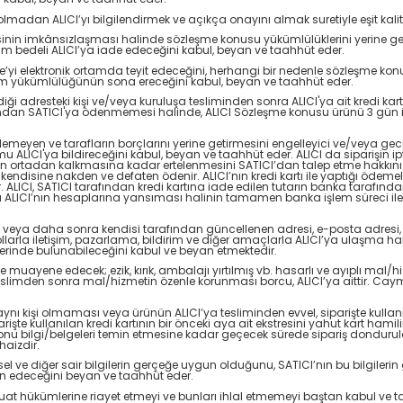
an ALICI’yı bilgilendirmek ve açıkça onayını almak suretiyle eşit kalite ve 
mesinin imkânsızlaşması halinde sözleşme konusu yükümlülüklerini yerine ge
oplam bedeli ALICI’ya iade edeceğini kabul, beyan ve taahhüt eder.
şme’yi elektronik ortamda teyit edeceğini, herhangi bir nedenle sözleşme
lim yükümlülüğünün sona ereceğini kabul, beyan ve taahhüt eder.
iği adresteki kişi ve/veya kuruluşa tesliminden sonra ALICI'ya ait kredi ka
ından SATICI'ya ödenmemesi halinde, ALICI Sözleşme konusu ürünü 3 gün içe
emeyen ve tarafların borçlarını yerine getirmesini engelleyici ve/veya gecik
 ALICI'ya bildireceğini kabul, beyan ve taahhüt eder. ALICI da siparişin i
un ortadan kalkmasına kadar ertelenmesini SATICI’dan talep etme hakkını ha
 kendisine nakden ve defaten ödenir. ALICI’nın kredi kartı ile yaptığı ödemeler
. ALICI, SATICI tarafından kredi kartına iade edilen tutarın banka tarafınd
ALICI’nın hesaplarına yansıması halinin tamamen banka işlem süreci ile ilg
n veya daha sonra kendisi tarafından güncellenen adresi, e-posta adresi, sab
llarla iletişim, pazarlama, bildirim ve diğer amaçlarla ALICI’ya ulaşma ha
etlerinde bulunabileceğini kabul ve beyan etmektedir.
uayene edecek; ezik, kırık, ambalajı yırtılmış vb. hasarlı ve ayıplı mal/h
eslimden sonra mal/hizmetin özenle korunması borcu, ALICI’ya aittir. Cay
n aynı kişi olmaması veya ürünün ALICI’ya tesliminden evvel, siparişte kullanıl
, siparişte kullanılan kredi kartının bir önceki aya ait ekstresini yahut kart h
e konu bilgi/belgeleri temin etmesine kadar geçecek sürede sipariş dondurul
haizdir.
kişisel ve diğer sair bilgilerin gerçeğe uygun olduğunu, SATICI’nın bu bilgiler
min edeceğini beyan ve taahhüt eder.
mevzuat hükümlerine riayet etmeyi ve bunları ihlal etmemeyi baştan kabul ve