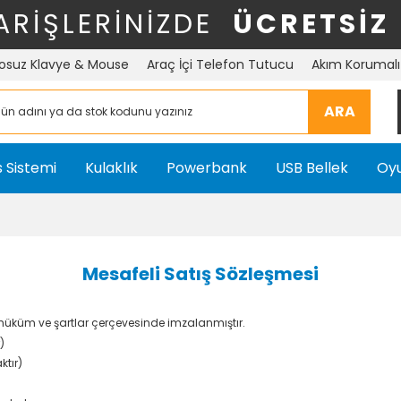
ARİŞLERİNİZDE
ÜCRETSİZ
osuz Klavye & Mouse
Araç İçi Telefon Tutucu
Akım Korumalı 
ARA
 Sistemi
Kulaklık
Powerbank
USB Bellek
Oyu
Mesafeli Satış Sözleşmesi
 hüküm ve şartlar çerçevesinde imzalanmıştır.
)
ktır)