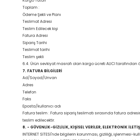
Kargo Tutarı
Toplam :
Ödeme Şekli ve Planı
Teslimat Adresi
Teslim Edilecek kişi
Fatura Adresi
Sipariş Tarihi
Teslimat tarihi
Teslim şekli
6.4. Ürün sevkiyat masrafı olan kargo ücreti ALICI tarafından 
7. FATURA BİLGİLERİ
Ad/Soyad/Unvan
Adres
Telefon
Faks
Eposta/kullanıcı adı
Fatura teslim : Fatura sipariş teslimatı sırasında fatura adresine 
teslim edilecektir.
8. - GÜVENLİK-GİZLİLİK, KİŞİSEL VERİLER, ELEKTRONİK İLETİ
INTERNET SİTESİ'nde bilgilerin korunması, gizliliği, işlenmesi-kull