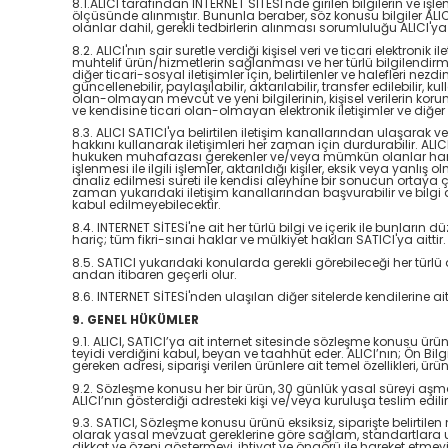
8.1.ALICI tarafından İNTERNET SİTESİ'nde girilen bilgilerin ve i
ölçüsünde alınmıştır. Bununla beraber, söz konusu bilgiler ALICI
olanlar dahil, gerekli tedbirlerin alınması sorumluluğu ALICI'ya a
8.2. ALICI'nın sair suretle verdiği kişisel veri ve ticari elektronik
muhtelif ürün/hizmetlerin sağlanması ve her türlü bilgilendirm
diğer ticari-sosyal iletişimler için, belirtilenler ve halefleri n
güncellenebilir, paylaşılabilir, aktarılabilir, transfer edilebilir, 
olan-olmayan mevcut ve yeni bilgilerinin, kişisel verilerin 
ve kendisine ticari olan-olmayan elektronik iletişimler ve diğer
8.3. ALICI SATICI'ya belirtilen iletişim kanallarından ulaşarak
hakkını kullanarak iletişimleri her zaman için durdurabilir. ALIC
hukuken muhafazası gerekenler ve/veya mümkün olanlar haricindeki
işlenmesi ile ilgili işlemler, aktarıldığı kişiler, eksik veya yanlış
analiz edilmesi sureti ile kendisi aleyhine bir sonucun ortaya 
zaman yukarıdaki iletişim kanallarından başvurabilir ve bilgi a
kabul edilmeyebilecektir.
8.4. INTERNET SİTESİ'ne ait her türlü bilgi ve içerik ile bun
hariç; tüm fikri-sınai haklar ve mülkiyet hakları SATICI'ya aittir.
8.5. SATICI yukarıdaki konularda gerekli görebileceği her türlü
andan itibaren geçerli olur.
8.6. INTERNET SİTESİ'nden ulaşılan diğer sitelerde kendilerine ait 
9. GENEL HÜKÜMLER
9.1. ALICI, SATICI’ya ait internet sitesinde sözleşme konusu ürünü
teyidi verdiğini kabul, beyan ve taahhüt eder. ALICI’nın; Ön Bi
gereken adresi, siparişi verilen ürünlere ait temel özellikleri, ü
9.2. Sözleşme konusu her bir ürün, 30 günlük yasal süreyi aşmama
ALICI’nın gösterdiği adresteki kişi ve/veya kuruluşa teslim edi
9.3. SATICI, Sözleşme konusu ürünü eksiksiz, siparişte belirtilen 
olarak yasal mevzuat gereklerine göre sağlam, standartlara uygu
dikkat ve özeni göstermeyi, ihtiyat ve öngörü ile hareket etmey