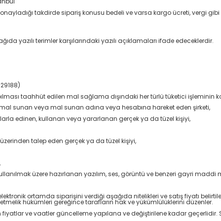
anbul
onayladığı takdirde sipariş konusu bedeli ve varsa kargo ücreti, vergi gibi 
yazılı terimler karşılarındaki yazılı açıklamaları ifade edeceklerdir.
/29188)
ılması taahhüt edilen mal sağlama dışındaki her türlü tüketici işleminin 
ye mal sunan veya mal sunan adına veya hesabına hareket eden şirketi,
arla edinen, kullanan veya yararlanan gerçek ya da tüzel kişiyi,
 üzerinden talep eden gerçek ya da tüzel kişiyi,
,
kullanılmak üzere hazırlanan yazılım, ses, görüntü ve benzeri gayri maddi m
ektronik ortamda siparişini verdiği aşağıda nitelikleri ve satış fiyatı belirtile
melik hükümleri gereğince tarafların hak ve yükümlülüklerini düzenler.
ilen fiyatlar ve vaatler güncelleme yapılana ve değiştirilene kadar geçerlidir. 