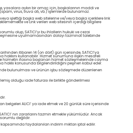
ilde, yasalara aykırı bir amaç için, başkalarının maddi ve
(spam, virus, truva atı, vb.) işlemlerde bulunamaz.
ya işlettiği başka web sitelerine ve/veya başka içeriklere link
klememekte ve Link verilen web sitesinin içerdiği bilgilere
orumlu olup, SATICI’yı bu ihlallerin hukuki ve cezai
lik sözleşmesine uyulmamasından dolayı tazminat talebinde
arihinden itibaren 14 (on dört) gün içerisinde, SATICI’ya
 hakkını kullanabilir. Hizmet sunumuna ilişkin mesafeli
 ile hizmetin ifasına başlanan hizmet sözleşmelerinde cayma
 hakkı konusunda bilgilendirildiğini peşinen kabul eder.
ldirimde bulunulması ve ürünün işbu sözleşmede düzenlenen
emiş olduğu iade faturası ile birlikte gönderilmesi
dir.
n belgeleri ALICI’ ya iade etmek ve 20 günlük süre içerisinde
SATICI’ nın zararlarını tazmin etmekle yükümlüdür. Ancak
sorumlu değildir.
apsamında faydalanılan indirim miktarı iptal edilir.