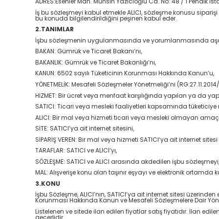
ADRES:Esenler Mah. Muhsin Yazıcıoğlu Cd. No: 48 / 1 Pendik İst
İş bu sözleşmeyi kabul etmekle ALICI, sözleşme konusu siparişi 
bu konuda bilgilendirildiğini peşinen kabul eder.
2.TANIMLAR
İşbu sözleşmenin uygulanmasında ve yorumlanmasında aşağıda 
BAKAN: Gümrük ve Ticaret Bakanı’nı,
BAKANLIK: Gümrük ve Ticaret Bakanlığı’nı,
KANUN: 6502 sayılı Tüketicinin Korunması Hakkında Kanun’u,
YÖNETMELİK: Mesafeli Sözleşmeler Yönetmeliği’ni (RG:27.11.2014
HİZMET: Bir ücret veya menfaat karşılığında yapılan ya da yap
SATICI: Ticari veya mesleki faaliyetleri kapsamında tüketici
ALICI: Bir mal veya hizmeti ticari veya mesleki olmayan amaçl
SİTE: SATICI’ya ait internet sitesini,
SİPARİŞ VEREN: Bir mal veya hizmeti SATICI’ya ait internet sitesi
TARAFLAR: SATICI ve ALICI’yı,
SÖZLEŞME: SATICI ve ALICI arasında akdedilen işbu sözleşmeyi
MAL: Alışverişe konu olan taşınır eşyayı ve elektronik ortamda 
3.KONU
İşbu Sözleşme, ALICI’nın, SATICI’ya ait internet sitesi üzerinden el
Korunması Hakkında Kanun ve Mesafeli Sözleşmelere Dair Yönet
Listelenen ve sitede ilan edilen fiyatlar satış fiyatıdır. İlan ed
geçerlidir.