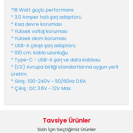
*18 Watt güçlü performans
* 3.0 Amper hızlı şarj adaptörü
* Kısa devre koruması
* Yüksek voltaj koruması
* Yüksek akım koruması
* USB-A çıkışlı şarj adaptörü
* 100 cm. kablo uzunluğu
* Type-C - USB-A şarj ve data kablosu
* (CE) Avrupa birliği standartlarına uygun yerli
üretim.
* Giriş : 100-240V ~ 50/60Hz 0.6A
* Çıkış : DC 3.6V ⎓ 12V Max.
Bu ürünün fiyat bilgisi, resim, ürün açıklamalarında ve
diğer konularda yetersiz gördüğünüz noktaları öneri
Bu ürüne ilk yorumu siz yapın!
formunu kullanarak tarafımıza iletebilirsiniz.
Tavsiye Ürünler
Görüş ve önerileriniz için teşekkür ederiz.
Sizin İçin Seçtiğimiz Ürünler
Yorum Yaz