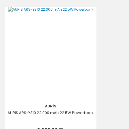
Ürün resmi kalitesiz, bozuk veya görüntülenemiyor.
Ürün açıklamasında eksik bilgiler bulunuyor.
Ürün bilgilerinde hatalar bulunuyor.
Ürün fiyatı diğer sitelerden daha pahalı.
Bu ürüne benzer farklı alternatifler olmalı.
Gönder
AURİS
AURIS ARS-Y310 22.000 mAh 22.5W Powerbank