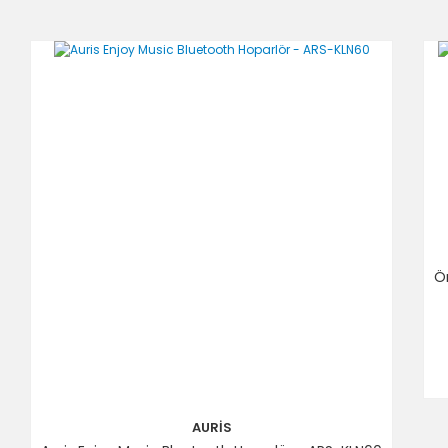
Ö
AURİS