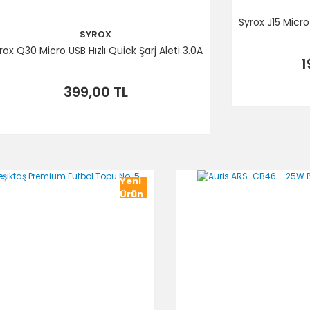
Syrox J15 Micro
SYROX
rox Q30 Micro USB Hızlı Quick Şarj Aleti 3.0A
1
399,00 TL
Yeni
Ürün