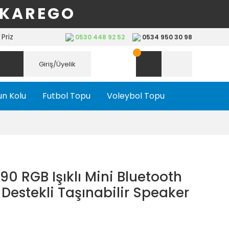
 KAREGO
Priz
0530 448 92 52
0534 950 30 98
Giriş/Üyelik
n Kolu
Futbol Topu
Voleybol Topu
0 RGB Işıklı Mini Bluetooth
Destekli Taşınabilir Speaker