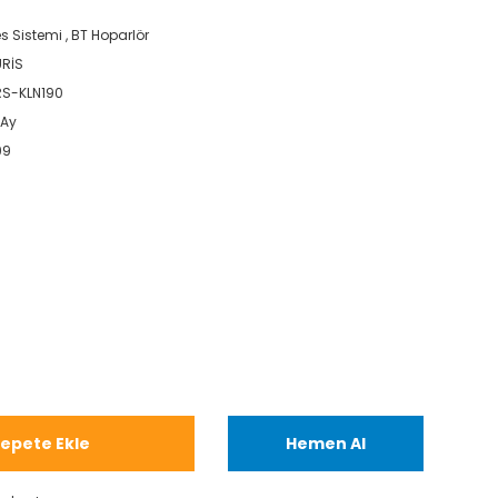
s Sistemi
,
BT Hoparlör
RİS
S-KLN190
 Ay
99
epete Ekle
Hemen Al