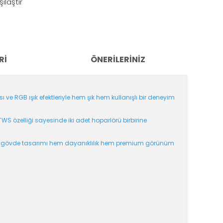
şılaştır
RI
ÖNERILERINIZ
ve RGB ışık efektleriyle hem şık hem kullanışlı bir deneyim
 TWS özelliği sayesinde iki adet hoparlörü birbirine
etal gövde tasarımı hem dayanıklılık hem premium görünüm