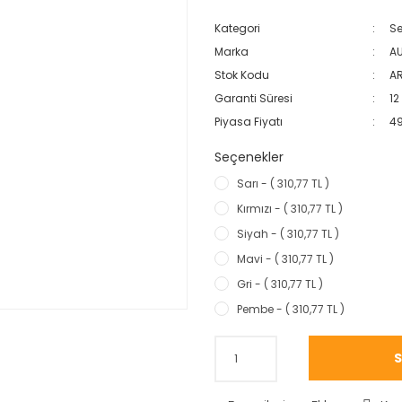
Kategori
Se
Marka
AU
Stok Kodu
AR
Garanti Süresi
12
Piyasa Fiyatı
4
Seçenekler
Sarı - ( 310,77 TL )
Kırmızı - ( 310,77 TL )
Siyah - ( 310,77 TL )
Mavi - ( 310,77 TL )
Gri - ( 310,77 TL )
Pembe - ( 310,77 TL )
S