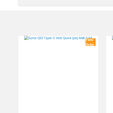
Bu ürünün fiyat bilgisi, resim, ürün açıklamalarında v
Görüş ve önerileriniz için teşekkür ederiz.
Ürün resmi kalitesiz, bozuk veya görüntülenemiyor.
Ürün açıklamasında eksik bilgiler bulunuyor.
Ürün bilgilerinde hatalar bulunuyor.
Yeni
Ürün fiyatı diğer sitelerden daha pahalı.
Ürün
Bu ürüne benzer farklı alternatifler olmalı.