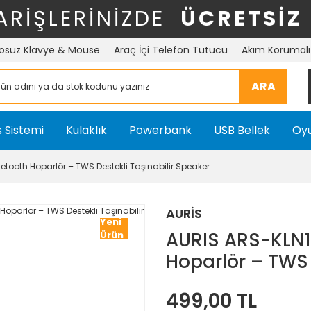
ARİŞLERİNİZDE
ÜCRETSİZ
osuz Klavye & Mouse
Araç İçi Telefon Tutucu
Akım Korumalı 
ARA
 Sistemi
Kulaklık
Powerbank
USB Bellek
Oyu
uetooth Hoparlör – TWS Destekli Taşınabilir Speaker
AURİS
Yeni
AURIS ARS-KLN19
Ürün
Hoparlör – TWS 
499,00 TL