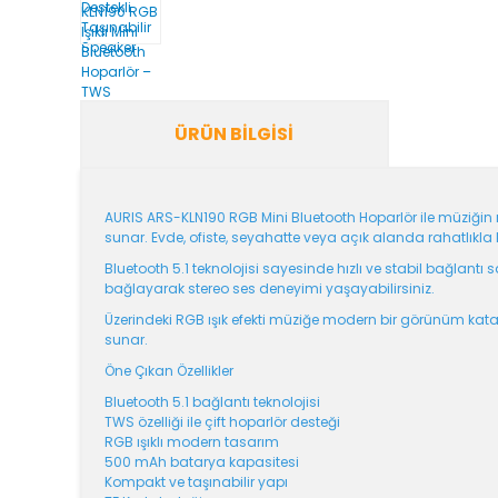
ÜRÜN BILGISI
AURIS ARS-KLN190 RGB Mini Bluetooth Hoparlör ile müziğin r
sunar. Evde, ofiste, seyahatte veya açık alanda rahatlıkla k
Bluetooth 5.1 teknolojisi sayesinde hızlı ve stabil bağlantı 
bağlayarak stereo ses deneyimi yaşayabilirsiniz.
Üzerindeki RGB ışık efekti müziğe modern bir görünüm ka
sunar.
Öne Çıkan Özellikler
Bluetooth 5.1 bağlantı teknolojisi
TWS özelliği ile çift hoparlör desteği
RGB ışıklı modern tasarım
500 mAh batarya kapasitesi
Kompakt ve taşınabilir yapı