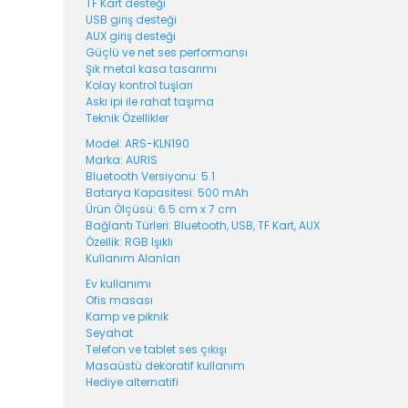
TF Kart desteği
USB giriş desteği
AUX giriş desteği
Güçlü ve net ses performansı
Şık metal kasa tasarımı
Kolay kontrol tuşları
Askı ipi ile rahat taşıma
Teknik Özellikler
Model: ARS-KLN190
Marka: AURIS
Bluetooth Versiyonu: 5.1
Batarya Kapasitesi: 500 mAh
Ürün Ölçüsü: 6.5 cm x 7 cm
Bağlantı Türleri: Bluetooth, USB, TF Kart, AUX
Özellik: RGB Işıklı
Kullanım Alanları
Ev kullanımı
Ofis masası
Kamp ve piknik
Seyahat
Telefon ve tablet ses çıkışı
Masaüstü dekoratif kullanım
Hediye alternatifi