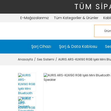
TÜM SİP
E-Mağazalarımız
Tüm Kategoriler & Ürünler
Kabl
Şarj Cihazı
Şarj & Data Kablosu
Ses
Anasayfa
Ses Sistemi
AURIS ARS-KLN190 RGB Işıklı Mini Bl