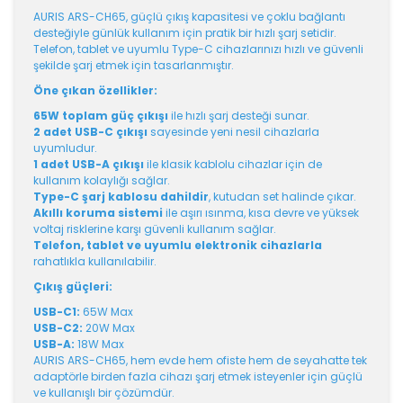
AURIS ARS-CH65, güçlü çıkış kapasitesi ve çoklu bağlantı
desteğiyle günlük kullanım için pratik bir hızlı şarj setidir.
Telefon, tablet ve uyumlu Type-C cihazlarınızı hızlı ve güvenli
şekilde şarj etmek için tasarlanmıştır.
Öne çıkan özellikler:
65W toplam güç çıkışı
ile hızlı şarj desteği sunar.
2 adet USB-C çıkışı
sayesinde yeni nesil cihazlarla
uyumludur.
1 adet USB-A çıkışı
ile klasik kablolu cihazlar için de
kullanım kolaylığı sağlar.
Type-C şarj kablosu dahildir
, kutudan set halinde çıkar.
Akıllı koruma sistemi
ile aşırı ısınma, kısa devre ve yüksek
voltaj risklerine karşı güvenli kullanım sağlar.
Telefon, tablet ve uyumlu elektronik cihazlarla
rahatlıkla kullanılabilir.
Çıkış güçleri:
USB-C1:
65W Max
USB-C2:
20W Max
USB-A:
18W Max
AURIS ARS-CH65, hem evde hem ofiste hem de seyahatte tek
adaptörle birden fazla cihazı şarj etmek isteyenler için güçlü
ve kullanışlı bir çözümdür.