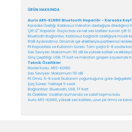
ÜRÜN HAKKINDA
Auris ARS-KLN90 Bluetooth Hoparlör - Karaoke Key
Karaoke Özelliği: Kablosuz mikrofon desteğiyle dilediğiniz 
Çift 12" Hoparlör: Güçlü bas ve net ses kalitesi sunan çift 12
Bluetooth Bağlantısı: Kablosuz bağlantı özelliğiyle müzik key
RGB Aydınlatma: Dinamik ışık efektleriyle partilerinizi renkle
Pil Kapasitesi ve Kullanım Süresi: Tam şarjla 5-8 saate kada
Ses Seviyesi: Maksimum 110 dB ile yüksek kaliteli ve etkiley
Giriş Çeşitliliği: USB, TF kart ve mikrofon girişleri sayesin
Teknik Özellikler
Model Kodu: ARS-KLN90
Ses Seviyesi: Maksimum 110 dB
Pil Ömrü: 5-8 saat (kullanım yoğunluğuna göre değişebilir
Şarj Süresi: Yaklaşık 5 saat
Bağlantılar: Bluetooth, USB, TF Kart
Ek Özellikler: Uzaktan kumanda ve sabit taşıma kolu
Auris ARS-KLN90, yüksek ses kalitesi, uzun pil ömrü ve kar
Bu ürünün fiyat bilgisi, resim, ürün açıklamalarında v
Görüş ve önerileriniz için teşekkür ederiz.