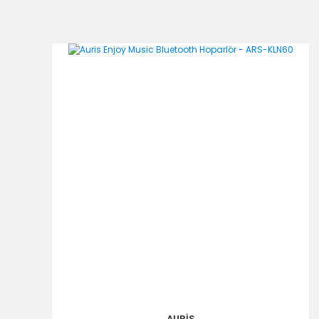
Ürün resmi kalitesiz, bozuk veya görüntülenemiyor.
Ürün açıklamasında eksik bilgiler bulunuyor.
Ürün bilgilerinde hatalar bulunuyor.
Ürün fiyatı diğer sitelerden daha pahalı.
Bu ürüne benzer farklı alternatifler olmalı.
AURİS