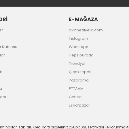
ORİ
E-MAĞAZA
er
akinhediyelik.com
İnstagram
a Kablosu
WhatsApp
lör
Hepsiburada
Trendyol
k
Çiçeksepeti
Pazarama
u
PTTAVM
Topu
Goturc
Esnafpazar
m hakları saklıdır. Kredi kartı bilgileriniz 256bit SSL sertifikası ile korunmakt