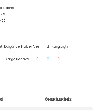
s Sistemi
RİS
N90
atı Düşünce Haber Ver
Karşılaştır
Kargo Bedava
RI
ÖNERILERINIZ