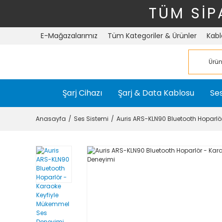
TÜM SİP
E-Mağazalarımız
Tüm Kategoriler & Ürünler
Kabl
Şarj Cihazı
Şarj & Data Kablosu
Ses
Anasayfa
Ses Sistemi
Auris ARS-KLN90 Bluetooth Hoparlö