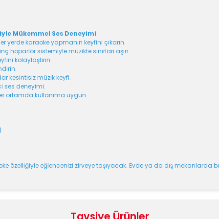
fiyle Mükemmel Ses Deneyimi
her yerde karaoke yapmanın keyfini çıkarın.
 inç hoparlör sistemiyle müzikte sınırları aşın.
fini kolaylaştırın.
ndirin.
r kesintisiz müzik keyfi.
ici ses deneyimi.
de her ortamda kullanıma uygun.
)
aoke özelliğiyle eğlencenizi zirveye taşıyacak. Evde ya da dış mekanlarda 
e diğer konularda yetersiz gördüğünüz noktaları öneri formunu kullanara
Bu ürüne ilk yorumu siz yapın!
Tavsiye Ürünler