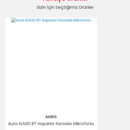
Sizin İçin Seçtiğimiz Ürünler
Yorum Yaz
Gönder
AURİS
Auris KLN20 BT Hoparlör Karaoke Mikrofonlu