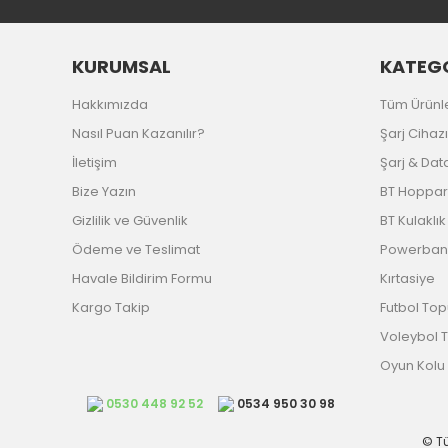
KURUMSAL
KATEG
Hakkımızda
Tüm Ürünl
Nasıl Puan Kazanılır?
Şarj Cihazı
İletişim
Şarj & Dat
Bize Yazın
BT Hoppar
Gizlilik ve Güvenlik
BT Kulaklık
Ödeme ve Teslimat
Powerban
Havale Bildirim Formu
Kırtasiye
Kargo Takip
Futbol Top
Voleybol 
Oyun Kolu
0530 448 92 52
0534 950 30 98
© Tü