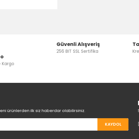
Güvenli Alışveriş
Ta
256 BIT SSL Sertifika
Kre
go
e Kargo
i ürünlerden ilk siz haberdar olabilirsiniz.
KAYDOL