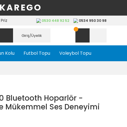
 KAREGO
Priz
0530 448 92 52
0534 950 30 98
Giriş/Üyelik
n Kolu
Futbol Topu
Voleybol Topu
 Bluetooth Hoparlör -
le Mükemmel Ses Deneyimi