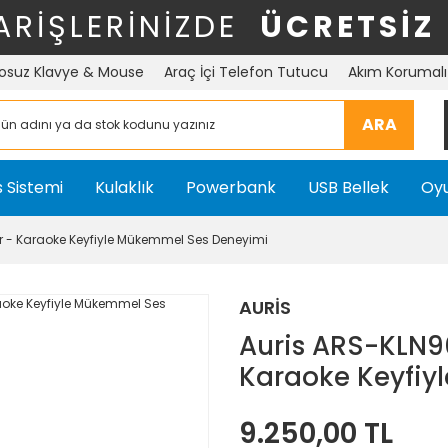
ARİŞLERİNİZDE
ÜCRETSİZ
osuz Klavye & Mouse
Araç İçi Telefon Tutucu
Akım Korumalı 
ARA
 Sistemi
Kulaklık
Powerbank
USB Bellek
Oyu
r - Karaoke Keyfiyle Mükemmel Ses Deneyimi
AURİS
Auris ARS-KLN90
Karaoke Keyfiy
9.250,00 TL