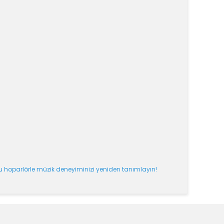
bu hoparlörle müzik deneyiminizi yeniden tanımlayın!
k tarafımıza iletebilirsiniz.