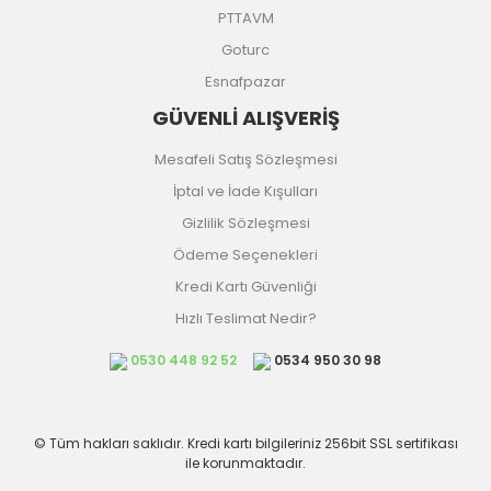
PTTAVM
Goturc
Esnafpazar
GÜVENLİ ALIŞVERİŞ
Mesafeli Satış Sözleşmesi
İptal ve İade Kışulları
Gizlilik Sözleşmesi
Ödeme Seçenekleri
Kredi Kartı Güvenliği
Hızlı Teslimat Nedir?
0530 448 92 52
0534 950 30 98
© Tüm hakları saklıdır. Kredi kartı bilgileriniz 256bit SSL sertifikası
ile korunmaktadır.