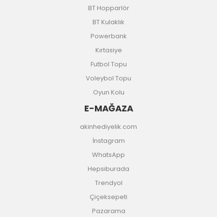
BT Hopparlör
BT Kulaklık
Powerbank
Kırtasiye
Futbol Topu
Voleybol Topu
Oyun Kolu
E-MAĞAZA
akinhediyelik.com
İnstagram
WhatsApp
Hepsiburada
Trendyol
Çiçeksepeti
Pazarama