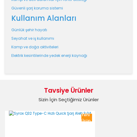
Güvenli şarj koruma sistemi
Kullanım Alanları
Günlük şehir hayatı
Seyahat ve iş kullanımı
Kamp ve doğa aktiviteleri
Elektrik kesintilerinde yedek enerji kaynağı
Bu ürünün fiyat bilgisi, resim, ürün açıklamalarında ve
diğer konularda yetersiz gördüğünüz noktaları öneri
Bu ürüne ilk yorumu siz yapın!
formunu kullanarak tarafımıza iletebilirsiniz.
Tavsiye Ürünler
Görüş ve önerileriniz için teşekkür ederiz.
Sizin İçin Seçtiğimiz Ürünler
Yorum Yaz
Ürün resmi kalitesiz, bozuk veya görüntülenemiyor.
Yeni
Ürün açıklamasında eksik bilgiler bulunuyor.
Ürün
Ürün bilgilerinde hatalar bulunuyor.
Ürün fiyatı diğer sitelerden daha pahalı.