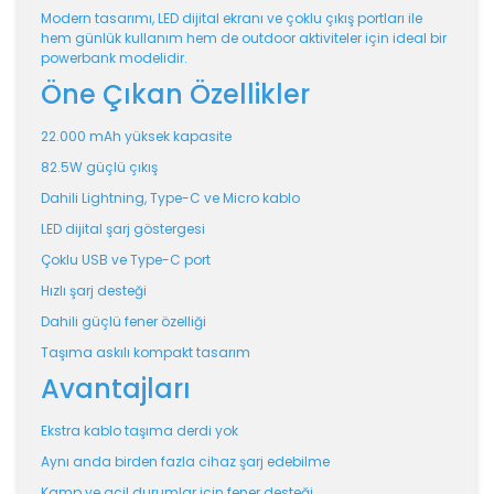
Modern tasarımı, LED dijital ekranı ve çoklu çıkış portları ile
hem günlük kullanım hem de outdoor aktiviteler için ideal bir
powerbank modelidir.
Öne Çıkan Özellikler
22.000 mAh yüksek kapasite
82.5W güçlü çıkış
Dahili Lightning, Type-C ve Micro kablo
LED dijital şarj göstergesi
Çoklu USB ve Type-C port
Hızlı şarj desteği
Dahili güçlü fener özelliği
Taşıma askılı kompakt tasarım
Avantajları
Ekstra kablo taşıma derdi yok
Aynı anda birden fazla cihaz şarj edebilme
Kamp ve acil durumlar için fener desteği