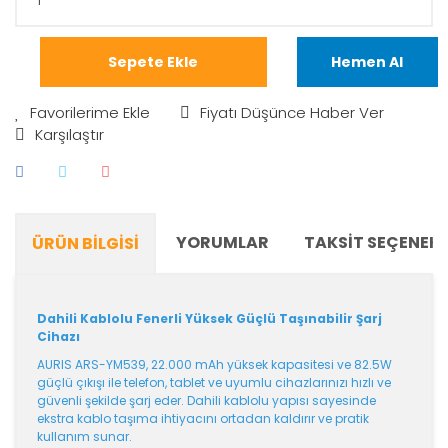
Sepete Ekle
Hemen Al
Fiyatı Düşünce Haber Ver
Karşılaştır
YORUMLAR
TAKSIT SEÇENEKL
ÜRÜN BILGISI
Dahili Kablolu Fenerli Yüksek Güçlü Taşınabilir Şarj
Cihazı
AURIS ARS-YM539, 22.000 mAh yüksek kapasitesi ve 82.5W
güçlü çıkışı ile telefon, tablet ve uyumlu cihazlarınızı hızlı ve
güvenli şekilde şarj eder. Dahili kablolu yapısı sayesinde
ekstra kablo taşıma ihtiyacını ortadan kaldırır ve pratik
kullanım sunar.