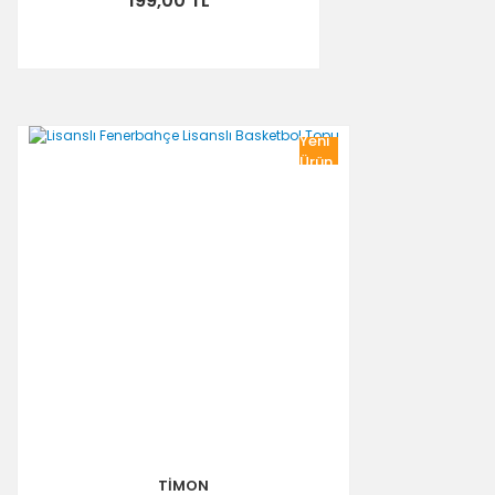
199,00 TL
Yeni
Ürün
TİMON