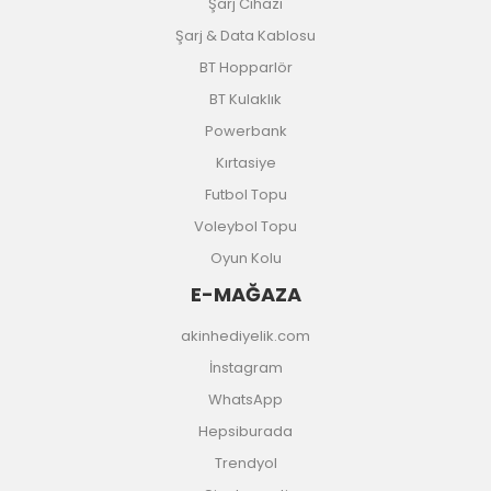
Şarj Cihazı
Şarj & Data Kablosu
BT Hopparlör
BT Kulaklık
Powerbank
Kırtasiye
Futbol Topu
Voleybol Topu
Oyun Kolu
E-MAĞAZA
akinhediyelik.com
İnstagram
WhatsApp
Hepsiburada
Trendyol