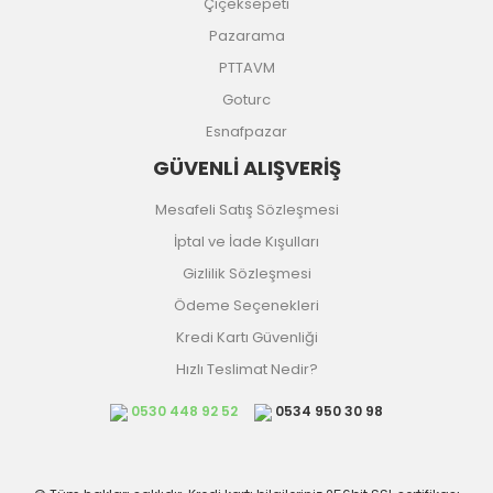
Çiçeksepeti
Pazarama
PTTAVM
Goturc
Esnafpazar
GÜVENLİ ALIŞVERİŞ
Mesafeli Satış Sözleşmesi
İptal ve İade Kışulları
Gizlilik Sözleşmesi
Ödeme Seçenekleri
Kredi Kartı Güvenliği
Hızlı Teslimat Nedir?
0530 448 92 52
0534 950 30 98