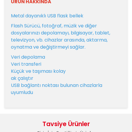
ÜRÜN HAKKINDA
Metal dayanıklı USB flask bellek
Flash Sürücü, fotoğraf, müzik ve diğer
dosyalarınızı depolamayı, bilgisayar, tablet,
televizyon, vb. cihazlar arasında, aktarma,
oynatma ve değiştirmeyi sağlar.
Veri depolama
Veri transferi
Küçük ve taşıması kolay
ak çalıştır
USB bağlantı noktası bulunan cihazlarla
uyumludu
Bu ürünün fiyat bilgisi, resim, ürün açıklamalarında ve
diğer konularda yetersiz gördüğünüz noktaları öneri
Bu ürüne ilk yorumu siz yapın!
formunu kullanarak tarafımıza iletebilirsiniz.
Tavsiye Ürünler
Görüş ve önerileriniz için teşekkür ederiz.