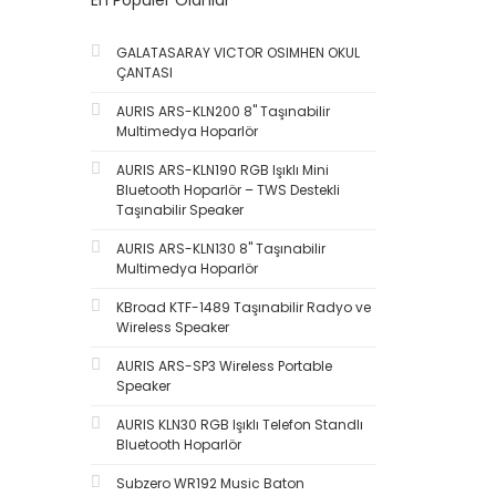
En Populer Olanlar
GALATASARAY VICTOR OSIMHEN OKUL
ÇANTASI
AURIS ARS-KLN200 8'' Taşınabilir
Multimedya Hoparlör
AURIS ARS-KLN190 RGB Işıklı Mini
Bluetooth Hoparlör – TWS Destekli
Taşınabilir Speaker
AURIS ARS-KLN130 8'' Taşınabilir
Multimedya Hoparlör
KBroad KTF-1489 Taşınabilir Radyo ve
Wireless Speaker
AURIS ARS-SP3 Wireless Portable
Speaker
AURIS KLN30 RGB Işıklı Telefon Standlı
Bluetooth Hoparlör
Subzero WR192 Music Baton