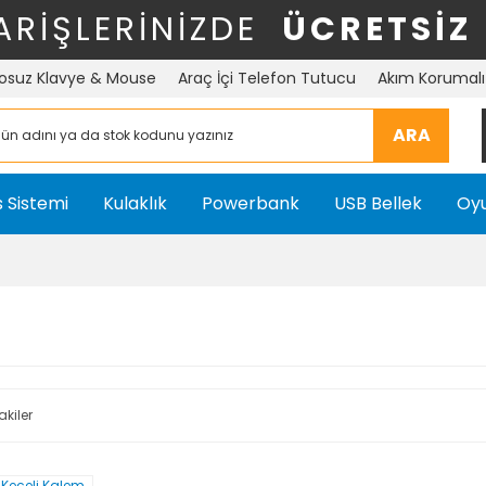
ARİŞLERİNİZDE
ÜCRETSİZ
osuz Klavye & Mouse
Araç İçi Telefon Tutucu
Akım Korumalı 
ARA
 Sistemi
Kulaklık
Powerbank
USB Bellek
Oyu
akiler