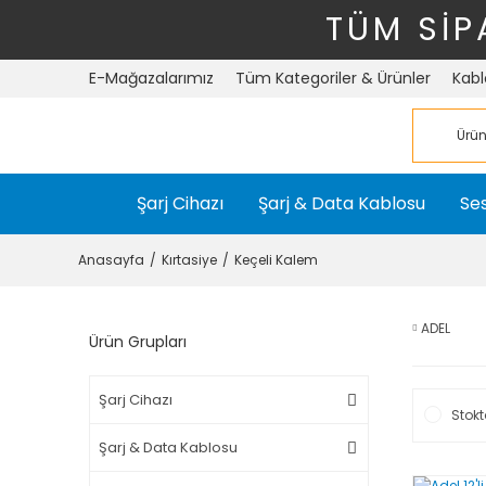
TÜM SİP
E-Mağazalarımız
Tüm Kategoriler & Ürünler
Kabl
Şarj Cihazı
Şarj & Data Kablosu
Ses
Anasayfa
Kırtasiye
Keçeli Kalem
ADEL
Ürün Grupları
Şarj Cihazı
Stokt
Şarj & Data Kablosu