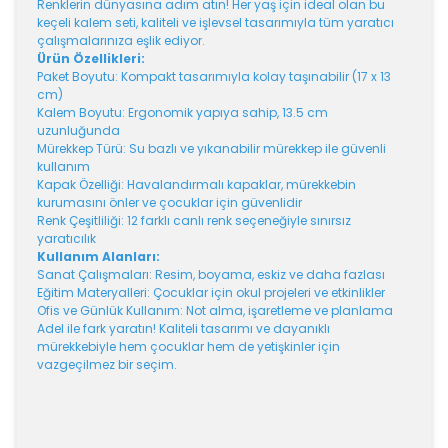
Renklerin dünyasına adım atın! Her yaş için ideal olan bu
keçeli kalem seti, kaliteli ve işlevsel tasarımıyla tüm yaratıcı
çalışmalarınıza eşlik ediyor.
Ürün Özellikleri:
Paket Boyutu: Kompakt tasarımıyla kolay taşınabilir (17 x 13
cm)
Kalem Boyutu: Ergonomik yapıya sahip, 13.5 cm
uzunluğunda
Mürekkep Türü: Su bazlı ve yıkanabilir mürekkep ile güvenli
kullanım
Kapak Özelliği: Havalandırmalı kapaklar, mürekkebin
kurumasını önler ve çocuklar için güvenlidir
Renk Çeşitliliği: 12 farklı canlı renk seçeneğiyle sınırsız
yaratıcılık
Kullanım Alanları:
Sanat Çalışmaları: Resim, boyama, eskiz ve daha fazlası
Eğitim Materyalleri: Çocuklar için okul projeleri ve etkinlikler
Ofis ve Günlük Kullanım: Not alma, işaretleme ve planlama
Adel ile fark yaratın! Kaliteli tasarımı ve dayanıklı
mürekkebiyle hem çocuklar hem de yetişkinler için
vazgeçilmez bir seçim.