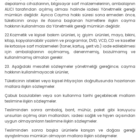
depolama cihazlarının, bilgisayar sarf malzemelerinin, ambalajının
ALICI tarafından açılmış olması halinde iadesi Yönetmelik gereği
mümkün değildir. Ayrıca Cayma hakkı süresi sona ermeden önce,
tüketicinin onayı ile ifasına başlanan hizmetlere ilişkin cayma
hakkının kullanılması da Yönetmelik gereği mümkün değildir.
22.Kozmetik ve kişisel bakım ürünleri, iç giyim ürünleri, mayo, bikini,
kitap, kopyalanabilir yazılım ve programlar, DVD, VCD, CD ve kasetler
ile kırtasiye sarf malzemeleri (toner, kartuş, şerit vb.) iade edilebilmesi
için ambalajlarının açılmamış, denenmemiş, bozulmamış ve
kullanılmamış olmaları gerekir.
23. Aşağıdaki mesafeli sözleşmeler yönetmeliği gereğince; cayma
hakkının kullanılmayacak ürünler,
Tüketicinin istekleri veya kişisel ihtiyaçları doğrultusunda hazırlanan
mallara ilişkin sözleşmeler.
Çabuk bozulabilen veya son kullanma tarihi geçebilecek malların
teslimine ilişkin sözleşmeler.
Tesliminden sonra ambalaj, bant, mühür, paket gibi koruyucu
unsurları açılmış olan mallardan; iadesi sağlık ve hijyen açısından
uygun olmayanların teslimine ilişkin sözleşmeler.
Tesliminden sonra başka ürünlerle karışan ve doğası gereği
ayrıştırılması mümkün olmayan mallara ilişkin sözleşmeler.