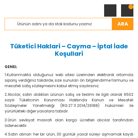
ARA
Tüketici Haklari – Cayma – İptal İade
Koşullari
GENEL
:
1.Kullanmakta olduğunuz web sitesi üzerinden elektronik ortamda
sipariş verdiğiniz takdirde, size sunulan ön bilgilendirme formunu ve
mesafeli satış sözleşmesini kabul etmiş sayılırsınız.
2.Alıcılar, satın aldıkları ürünün satış ve teslimi ile ilgili olarak 6502
sayılı Tüketicinin Korunması Hakkında Kanun ve Mesafeli
Sözleşmeler Yönetmeliği (RG:27.11.2014/29188) hükümleri ile
yürürlükteki diğer yasalara tabidir.
3.Ürün sevkiyat masrafı olan kargo ücretleri alıcılar tarafından
ödenecektir.
4.Satın alınan her bir ürün, 30 günlük yasal süreyi aşmamak kaydı