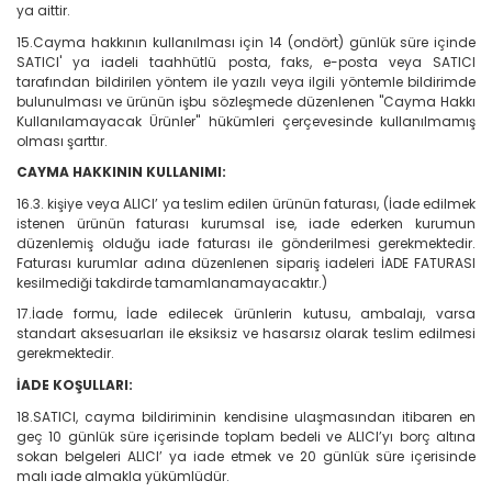
ya aittir.
15.Cayma hakkının kullanılması için 14 (ondört) günlük süre içinde
SATICI' ya iadeli taahhütlü posta, faks, e-posta veya SATICI
tarafından bildirilen yöntem ile yazılı veya ilgili yöntemle bildirimde
bulunulması ve ürünün işbu sözleşmede düzenlenen "Cayma Hakkı
Kullanılamayacak Ürünler" hükümleri çerçevesinde kullanılmamış
olması şarttır.
CAYMA HAKKININ KULLANIMI:
16.3. kişiye veya ALICI’ ya teslim edilen ürünün faturası, (İade edilmek
istenen ürünün faturası kurumsal ise, iade ederken kurumun
düzenlemiş olduğu iade faturası ile gönderilmesi gerekmektedir.
Faturası kurumlar adına düzenlenen sipariş iadeleri İADE FATURASI
kesilmediği takdirde tamamlanamayacaktır.)
17.İade formu, İade edilecek ürünlerin kutusu, ambalajı, varsa
standart aksesuarları ile eksiksiz ve hasarsız olarak teslim edilmesi
gerekmektedir.
İADE KOŞULLARI:
18.SATICI, cayma bildiriminin kendisine ulaşmasından itibaren en
geç 10 günlük süre içerisinde toplam bedeli ve ALICI’yı borç altına
sokan belgeleri ALICI’ ya iade etmek ve 20 günlük süre içerisinde
malı iade almakla yükümlüdür.