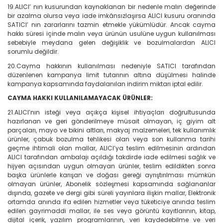
19.ALICI’ nın kusurundan kaynaklanan bir nedenle malın değerinde
bir azalma olursa veya iade imkânsızlaşırsa ALICI kusuru oranında
SATICI’ nın zararlarını tazmin etmekle yükümlüdür. Ancak cayma
hakkı süresi içinde malın veya ürünün usulüne uygun kullanılması
sebebiyle meydana gelen değişiklik ve bozulmalardan ALICI
sorumlu değildir.
20.Cayma hakkının kullanılması nedeniyle SATICI tarafından
düzenlenen kampanya limit tutarının altına düşülmesi halinde
kampanya kapsamında faydalanılan indirim miktarı iptal edilir.
CAYMA HAKKI KULLANILAMAYACAK ÜRÜNLER:
21.ALICI’nın isteği veya açıkça kişisel ihtiyaçları doğrultusunda
hazırlanan ve geri gönderilmeye müsait olmayan, iç giyim alt
parçaları, mayo ve bikini altları, makyaj malzemeleri, tek kullanımlık
ürünler, çabuk bozulma tehlikesi olan veya son kullanma tarihi
geçme ihtimali olan mallar, ALICI’ya teslim edilmesinin ardından
ALICI tarafından ambalajı açıldığı takdirde iade edilmesi sağlık ve
hijyen açısından uygun olmayan ürünler, teslim edildikten sonra
başka ürünlerle karışan ve doğası gereği ayrıştırılması mümkün
olmayan ürünler, Abonelik sözleşmesi kapsamında sağlananlar
dışında, gazete ve dergi gibi süreli yayınlara ilişkin mallar, Elektronik
ortamda anında ifa edilen hizmetler veya tüketiciye anında teslim
edilen gayrimaddi mallar, ile ses veya görüntü kayıtlarının, kitap,
dijital içerik, yazılım programlarının, veri kaydedebilme ve veri