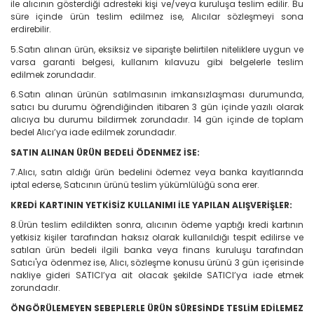
ile alıcının gösterdiği adresteki kişi ve/veya kuruluşa teslim edilir. Bu
süre içinde ürün teslim edilmez ise, Alıcılar sözleşmeyi sona
erdirebilir.
5.Satın alınan ürün, eksiksiz ve siparişte belirtilen niteliklere uygun ve
varsa garanti belgesi, kullanım kılavuzu gibi belgelerle teslim
edilmek zorundadır.
6.Satın alınan ürünün satılmasının imkansızlaşması durumunda,
satıcı bu durumu öğrendiğinden itibaren 3 gün içinde yazılı olarak
alıcıya bu durumu bildirmek zorundadır. 14 gün içinde de toplam
bedel Alıcı’ya iade edilmek zorundadır.
SATIN ALINAN ÜRÜN BEDELİ ÖDENMEZ İSE:
7.Alıcı, satın aldığı ürün bedelini ödemez veya banka kayıtlarında
iptal ederse, Satıcının ürünü teslim yükümlülüğü sona erer.
KREDİ KARTININ YETKİSİZ KULLANIMI İLE YAPILAN ALIŞVERİŞLER:
8.Ürün teslim edildikten sonra, alıcının ödeme yaptığı kredi kartının
yetkisiz kişiler tarafından haksız olarak kullanıldığı tespit edilirse ve
satılan ürün bedeli ilgili banka veya finans kuruluşu tarafından
Satıcı'ya ödenmez ise, Alıcı, sözleşme konusu ürünü 3 gün içerisinde
nakliye gideri SATICI’ya ait olacak şekilde SATICI’ya iade etmek
zorundadır.
ÖNGÖRÜLEMEYEN SEBEPLERLE ÜRÜN SÜRESİNDE TESLİM EDİLEMEZ