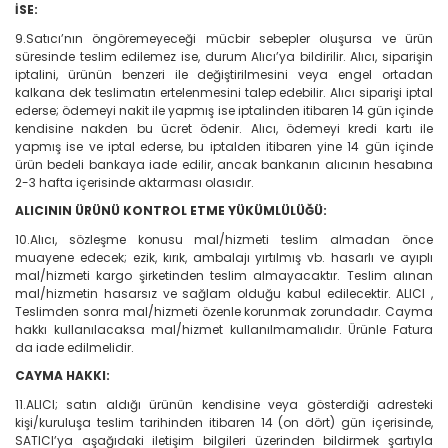
İSE:
9.Satıcı’nın öngöremeyeceği mücbir sebepler oluşursa ve ürün
süresinde teslim edilemez ise, durum Alıcı’ya bildirilir. Alıcı, siparişin
iptalini, ürünün benzeri ile değiştirilmesini veya engel ortadan
kalkana dek teslimatın ertelenmesini talep edebilir. Alıcı siparişi iptal
ederse; ödemeyi nakit ile yapmış ise iptalinden itibaren 14 gün içinde
kendisine nakden bu ücret ödenir. Alıcı, ödemeyi kredi kartı ile
yapmış ise ve iptal ederse, bu iptalden itibaren yine 14 gün içinde
ürün bedeli bankaya iade edilir, ancak bankanın alıcının hesabına
2-3 hafta içerisinde aktarması olasıdır.
ALICININ ÜRÜNÜ KONTROL ETME YÜKÜMLÜLÜĞÜ:
10.Alıcı, sözleşme konusu mal/hizmeti teslim almadan önce
muayene edecek; ezik, kırık, ambalajı yırtılmış vb. hasarlı ve ayıplı
mal/hizmeti kargo şirketinden teslim almayacaktır. Teslim alınan
mal/hizmetin hasarsız ve sağlam olduğu kabul edilecektir. ALICI ,
Teslimden sonra mal/hizmeti özenle korunmak zorundadır. Cayma
hakkı kullanılacaksa mal/hizmet kullanılmamalıdır. Ürünle Fatura
da iade edilmelidir.
CAYMA HAKKI:
11.ALICI; satın aldığı ürünün kendisine veya gösterdiği adresteki
kişi/kuruluşa teslim tarihinden itibaren 14 (on dört) gün içerisinde,
SATICI’ya aşağıdaki iletişim bilgileri üzerinden bildirmek şartıyla