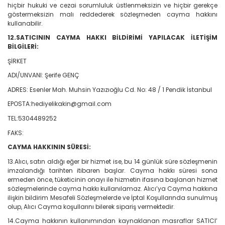
hiçbir hukuki ve cezai sorumluluk üstlenmeksizin ve hiçbir gerekçe
göstermeksizin malı reddederek sözleşmeden cayma hakkını
kullanabilir.
12.SATICININ CAYMA HAKKI BİLDİRİMİ YAPILACAK İLETİŞİM
BİLGİLERİ:
ŞİRKET
ADI/UNVANI: Şerife GENÇ
ADRES: Esenler Mah. Muhsin Yazızıoğlu Cd. No: 48 / 1 Pendik İstanbul
EPOSTA:hediyelikakin@gmail.com
TEL:5304489252
FAKS:
CAYMA HAKKININ SÜRESİ:
13.Alıcı, satın aldığı eğer bir hizmet ise, bu 14 günlük süre sözleşmenin
imzalandığı tarihten itibaren başlar. Cayma hakkı süresi sona
ermeden önce, tüketicinin onayı ile hizmetin ifasına başlanan hizmet
sözleşmelerinde cayma hakkı kullanılamaz. Alıcı’ya Cayma hakkına
ilişkin bildirim Mesafeli Sözleşmelerde ve İptal Koşullarında sunulmuş
olup, Alıcı Cayma koşullarını bilerek sipariş vermektedir.
14.Cayma hakkının kullanımından kaynaklanan masraflar SATICI’