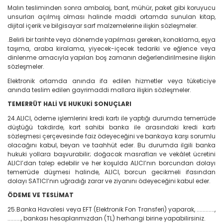
Malın tesliminden sonra ambalaj, bant, mühür, paket gibi koruyucu
unsurları açılmış olması halinde maddi ortamda sunulan kitap,
dijital içerik ve bilgisayar sarf malzemelerine ilişkin sözleşmeler.
.Belirli bir tarihte veya dönemde yapılması gereken, konaklama, eşya
taşıma, araba kiralama, yiyecek-içecek tedariki ve eğlence veya
dinlenme amacıyla yapılan boş zamanın değerlendirilmesine ilişkin
sözleşmeler.
Elektronik ortamda anında ifa edilen hizmetler veya tüketiciye
anında teslim edilen gayrimaddi mallara ilişkin sözleşmeler.
TEMERRÜT HALİ VE HUKUKİ SONUÇLARI
24.ALICI, ödeme işlemlerini kredi kartı ile yaptığı durumda temerrüde
düştüğü takdirde, kart sahibi banka ile arasındaki kredi kartı
sözleşmesi çerçevesinde faiz ödeyeceğini ve bankaya karşı sorumlu
olacağını kabul, beyan ve taahhüt eder. Bu durumda ilgili banka
hukuki yollara başvurabilir; doğacak masrafları ve vekâlet ücretini
ALICI’dan talep edebilir ve her koşulda ALICI’nın borcundan dolayı
temerrüde düşmesi halinde, ALICI, borcun gecikmeli ifasından
dolayı SATICI’nın uğradığı zarar ve ziyanını ödeyeceğini kabul eder.
ÖDEME VE TESLİMAT
25.Banka Havalesi veya EFT (Elektronik Fon Transferi) yaparak, ............,
........., bankası hesaplarımızdan (TL) herhangi birine yapabilirsiniz.