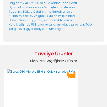
Bağlantı: 2.4GHz USB alıcı ile kablosuz bağlantı
Uyumluluk: Windows ve Mac işletim sistemleri
Tasarım: Türkçe Q dizilim, multimedya tuşları
Kullanım: Ofis, ev ve günlük kullanım için ideal
Ekstra: Sessiz tuş yapısı, ergonomik tasarım
Kutu içeriğinde USB alıcı ve kullanım kılavuzu yer alır. Tak-
çalıştır özelliğiyle kolay kurulum sağlar.
Bu ürünün fiyat bilgisi, resim, ürün açıklamalarında ve
diğer konularda yetersiz gördüğünüz noktaları öneri
Bu ürüne ilk yorumu siz yapın!
formunu kullanarak tarafımıza iletebilirsiniz.
Tavsiye Ürünler
Görüş ve önerileriniz için teşekkür ederiz.
Sizin İçin Seçtiğimiz Ürünler
Yorum Yaz
Ürün resmi kalitesiz, bozuk veya görüntülenemiyor.
Yeni
Ürün açıklamasında eksik bilgiler bulunuyor.
Ürün
Ürün bilgilerinde hatalar bulunuyor.
Ürün fiyatı diğer sitelerden daha pahalı.
Bu ürüne benzer farklı alternatifler olmalı.