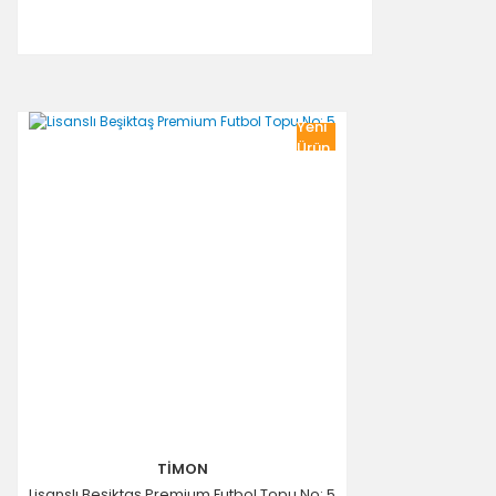
Yeni
Ürün
TİMON
Lisanslı Beşiktaş Premium Futbol Topu No: 5