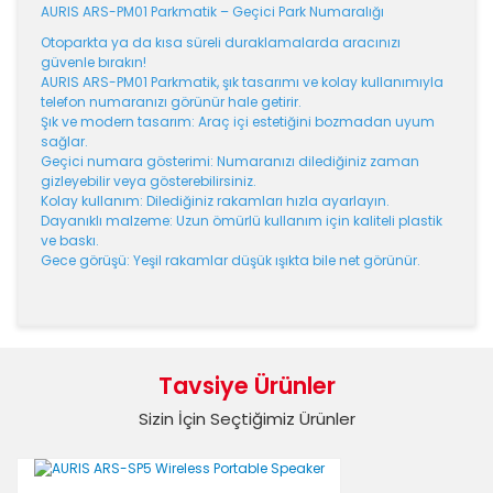
AURIS ARS-PM01 Parkmatik – Geçici Park Numaralığı
Otoparkta ya da kısa süreli duraklamalarda aracınızı
güvenle bırakın!
AURIS ARS-PM01 Parkmatik, şık tasarımı ve kolay kullanımıyla
telefon numaranızı görünür hale getirir.
Şık ve modern tasarım: Araç içi estetiğini bozmadan uyum
sağlar.
Geçici numara gösterimi: Numaranızı dilediğiniz zaman
gizleyebilir veya gösterebilirsiniz.
Kolay kullanım: Dilediğiniz rakamları hızla ayarlayın.
Dayanıklı malzeme: Uzun ömürlü kullanım için kaliteli plastik
ve baskı.
Gece görüşü: Yeşil rakamlar düşük ışıkta bile net görünür.
Bu ürünün fiyat bilgisi, resim, ürün açıklamalarında ve
diğer konularda yetersiz gördüğünüz noktaları öneri
Bu ürüne ilk yorumu siz yapın!
formunu kullanarak tarafımıza iletebilirsiniz.
Tavsiye Ürünler
Görüş ve önerileriniz için teşekkür ederiz.
Sizin İçin Seçtiğimiz Ürünler
Yorum Yaz
Ürün resmi kalitesiz, bozuk veya görüntülenemiyor.
Ürün açıklamasında eksik bilgiler bulunuyor.