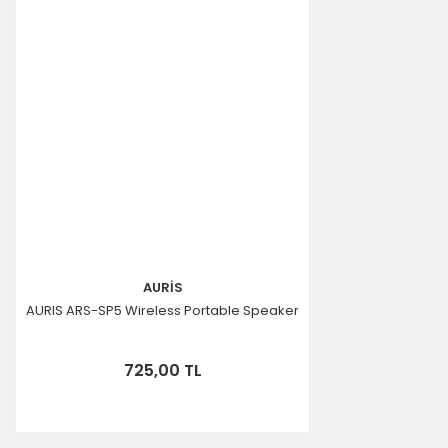
Ürün bilgilerinde hatalar bulunuyor.
Ürün fiyatı diğer sitelerden daha pahalı.
Bu ürüne benzer farklı alternatifler olmalı.
Gönder
AURİS
AURIS ARS-SP5 Wireless Portable Speaker
725,00 TL