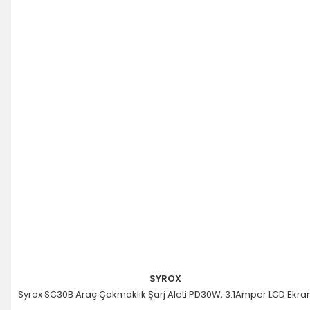
SYROX
Syrox SC30B Araç Çakmaklık Şarj Aleti PD30W, 3.1Amper LCD Ekra