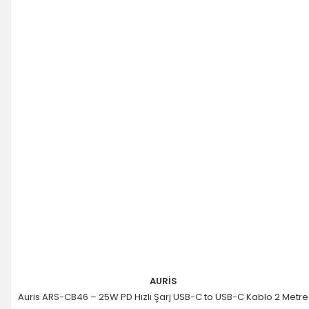
Ürün fiyatı diğer sitelerden daha pahalı.
Bu ürüne benzer farklı alternatifler olmalı.
Gönder
AURİS
Auris ARS-CB46 – 25W PD Hızlı Şarj USB-C to USB-C Kablo 2 Metre