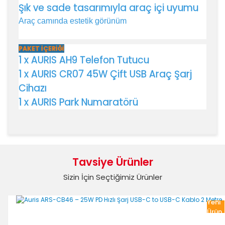
Şık ve sade tasarımıyla araç içi uyumu
Araç camında estetik görünüm
PAKET İÇERİĞİ
1 x AURIS AH9 Telefon Tutucu
1 x AURIS CR07 45W Çift USB Araç Şarj
Cihazı
1 x AURIS Park Numaratörü
Bu ürünün fiyat bilgisi, resim, ürün açıklamalarında ve
diğer konularda yetersiz gördüğünüz noktaları öneri
Bu ürüne ilk yorumu siz yapın!
formunu kullanarak tarafımıza iletebilirsiniz.
Tavsiye Ürünler
Görüş ve önerileriniz için teşekkür ederiz.
Sizin İçin Seçtiğimiz Ürünler
Yorum Yaz
Ürün resmi kalitesiz, bozuk veya görüntülenemiyor.
Yeni
Ürün açıklamasında eksik bilgiler bulunuyor.
Ürün
Ürün bilgilerinde hatalar bulunuyor.