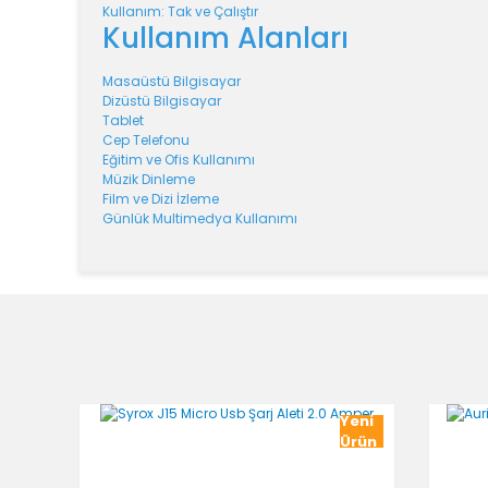
Kullanım: Tak ve Çalıştır
Kullanım Alanları
Masaüstü Bilgisayar
Dizüstü Bilgisayar
Tablet
Cep Telefonu
Eğitim ve Ofis Kullanımı
Müzik Dinleme
Film ve Dizi İzleme
Günlük Multimedya Kullanımı
Bu ürünün fiyat bilgisi, resim, ürün açıklamalarında v
Görüş ve önerileriniz için teşekkür ederiz.
Ürün resmi kalitesiz, bozuk veya görüntülenemiyor.
Ürün açıklamasında eksik bilgiler bulunuyor.
Ürün bilgilerinde hatalar bulunuyor.
Yeni
Ürün fiyatı diğer sitelerden daha pahalı.
Ürün
Bu ürüne benzer farklı alternatifler olmalı.