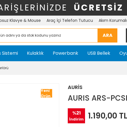
ARİŞLERİNİZDE
ÜCRETSİZ
osuz Klavye & Mouse
Araç İçi Telefon Tutucu
Akım Korumalı 
ARA
 Sistemi
Kulaklık
Powerbank
USB Bellek
Oyu
rlörü
AURİS
Yeni
AURIS ARS-PCSP
Ürün
%21
1.190,00 T
İndirim