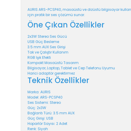
AURIS ARS-PCSP40, masaüstü ve dizüstü bilgisayar kullanıcıl
için pratik bir ses çözümü sunar.
Öne Çıkan Özellikler
2x3W Stereo Ses Gücü
USB Güç Besleme
3.5 mm AUX Ses Girişi
Tak ve Çalıştır Kullanım
RGB Işık Efekti
Kompakt Masaüstü Tasarım
Bilgisayar, Laptop, Tablet ve Cep Telefonu Uyumu
Harici adaptör gerektirmez
Teknik Özellikler
Marka: AURIS
Model: ARS-PCSP40
Ses Sistemi: Stereo
Güç: 2x3W
Bağlantı Türü: 3.5 mm AUX
Güç Girişi: USB
Hoparlör Sayısı: 2 Adet
Renk: Siyah