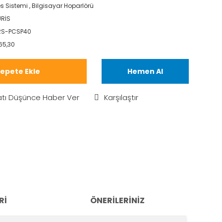
s Sistemi
,
Bilgisayar Hoparlörü
RİS
RS-PCSP40
65,30
epete Ekle
Hemen Al
atı Düşünce Haber Ver
Karşılaştır
RI
ÖNERILERINIZ