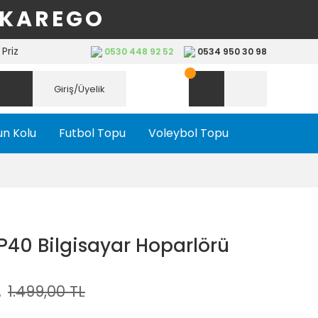
 KAREGO
Priz
0530 448 92 52
0534 950 30 98
Giriş/Üyelik
n Kolu
Futbol Topu
Voleybol Topu
40 Bilgisayar Hoparlörü
L
1.499,00 TL