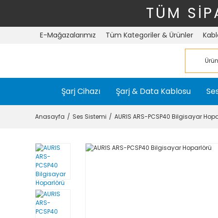
TÜM SİP
E-Mağazalarımız
Tüm Kategoriler & Ürünler
Kabl
Şarj Cihazı
Şarj & Data Kablosu
Ses
Anasayfa
Ses Sistemi
AURIS ARS-PCSP40 Bilgisayar Hopa