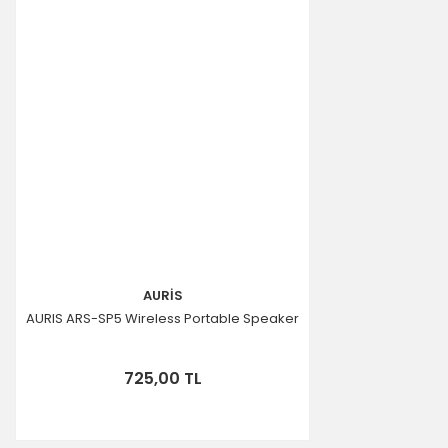
Ürün bilgilerinde hatalar bulunuyor.
Ürün fiyatı diğer sitelerden daha pahalı.
Bu ürüne benzer farklı alternatifler olmalı.
Gönder
AURİS
AURIS ARS-SP5 Wireless Portable Speaker
725,00 TL