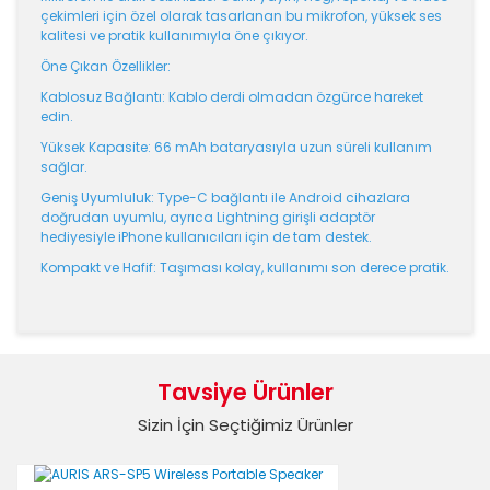
çekimleri için özel olarak tasarlanan bu mikrofon, yüksek ses
kalitesi ve pratik kullanımıyla öne çıkıyor.
Öne Çıkan Özellikler:
Kablosuz Bağlantı: Kablo derdi olmadan özgürce hareket
edin.
Yüksek Kapasite: 66 mAh bataryasıyla uzun süreli kullanım
sağlar.
Geniş Uyumluluk: Type-C bağlantı ile Android cihazlara
doğrudan uyumlu, ayrıca Lightning girişli adaptör
hediyesiyle iPhone kullanıcıları için de tam destek.
Kompakt ve Hafif: Taşıması kolay, kullanımı son derece pratik.
Bu ürünün fiyat bilgisi, resim, ürün açıklamalarında ve
diğer konularda yetersiz gördüğünüz noktaları öneri
Bu ürüne ilk yorumu siz yapın!
formunu kullanarak tarafımıza iletebilirsiniz.
Tavsiye Ürünler
Görüş ve önerileriniz için teşekkür ederiz.
Sizin İçin Seçtiğimiz Ürünler
Yorum Yaz
Ürün resmi kalitesiz, bozuk veya görüntülenemiyor.
Ürün açıklamasında eksik bilgiler bulunuyor.