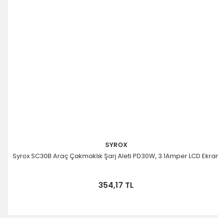
SYROX
Syrox SC30B Araç Çakmaklık Şarj Aleti PD30W, 3.1Amper LCD Ekra
354,17 TL