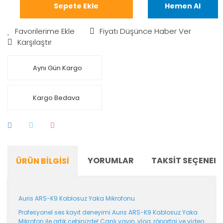
Sepete Ekle
Hemen Al
Fiyatı Düşünce Haber Ver
Karşılaştır
Aynı Gün Kargo
Kargo Bedava
YORUMLAR
TAKSIT SEÇENEKL
ÜRÜN BILGISI
Auris ARS-K9 Kablosuz Yaka Mikrofonu
Profesyonel ses kayıt deneyimi Auris ARS-K9 Kablosuz Yaka
Mikrofon ile artık cebinizde! Canlı yayın, vlog, röportaj ve video