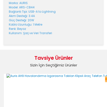
Marka: AURIS
Model: ARS-CB44
Bağlantı Tipi: USB-A to Lightning
Akım Desteği: 3.4A
Güç Desteği: 20W
Kablo Uzunluğu: 1 Metre
Renk: Beyaz
Kullanım: Şarj ve Veri Transferi
Bu ürünün fiyat bilgisi, resim, ürün açıklamalarında ve
diğer konularda yetersiz gördüğünüz noktaları öneri
Bu ürüne ilk yorumu siz yapın!
formunu kullanarak tarafımıza iletebilirsiniz.
Tavsiye Ürünler
Görüş ve önerileriniz için teşekkür ederiz.
Sizin İçin Seçtiğimiz Ürünler
Yorum Yaz
Ürün resmi kalitesiz, bozuk veya görüntülenemiyor.
Y
Ürün açıklamasında eksik bilgiler bulunuyor.
Ü
Ürün bilgilerinde hatalar bulunuyor.
Ürün fiyatı diğer sitelerden daha pahalı.
Bu ürüne benzer farklı alternatifler olmalı.