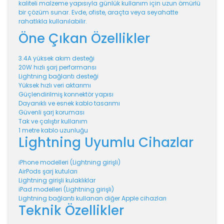
kaliteli malzeme yapısıyla günlük kullanım için uzun ömürlü
bir çözüm sunar. Evde, ofiste, araçta veya seyahatte
rahatlıkla kullanılabilir.
Öne Çıkan Özellikler
3.4A yüksek akım desteği
20W hızlı şarj performansı
Lightning bağlantı desteği
Yüksek hızlı veri aktarımı
Güçlendirilmiş konnektör yapısı
Dayanıklı ve esnek kablo tasarımı
Güvenli şarj koruması
Tak ve çalıştır kullanım
1 metre kablo uzunluğu
Lightning Uyumlu Cihazlar
iPhone modelleri (Lightning girişli)
AirPods şarj kutuları
Lightning girişli kulaklıklar
iPad modelleri (Lightning girişli)
Lightning bağlantı kullanan diğer Apple cihazları
Teknik Özellikler