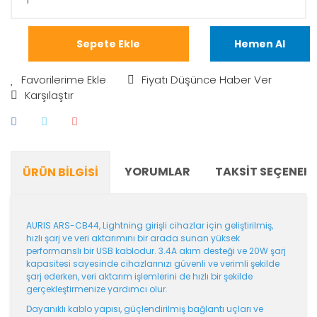
Sepete Ekle
Hemen Al
Fiyatı Düşünce Haber Ver
Karşılaştır
YORUMLAR
TAKSIT SEÇENEKL
ÜRÜN BILGISI
AURIS ARS-CB44, Lightning girişli cihazlar için geliştirilmiş,
hızlı şarj ve veri aktarımını bir arada sunan yüksek
performanslı bir USB kablodur. 3.4A akım desteği ve 20W şarj
kapasitesi sayesinde cihazlarınızı güvenli ve verimli şekilde
şarj ederken, veri aktarım işlemlerini de hızlı bir şekilde
gerçekleştirmenize yardımcı olur.
Dayanıklı kablo yapısı, güçlendirilmiş bağlantı uçları ve