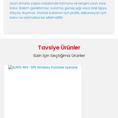
Uzun ömürlü yapısı sayesinde formunu ve rengini uzun süre
korur. Bakım gerektirmez; sulama, güneş ışığı veya özel ilgiye
ihtiyaç duymaz. Günlük kullanım için pratik, dekorasyon için
kalıcı ve zahmetsiz bir alternatiftir.
Bu ürünün fiyat bilgisi, resim, ürün açıklamalarında ve
diğer konularda yetersiz gördüğünüz noktaları öneri
Bu ürüne ilk yorumu siz yapın!
formunu kullanarak tarafımıza iletebilirsiniz.
Tavsiye Ürünler
Görüş ve önerileriniz için teşekkür ederiz.
Sizin İçin Seçtiğimiz Ürünler
Yorum Yaz
Ürün resmi kalitesiz, bozuk veya görüntülenemiyor.
Ürün açıklamasında eksik bilgiler bulunuyor.
Ürün bilgilerinde hatalar bulunuyor.
Ürün fiyatı diğer sitelerden daha pahalı.
Bu ürüne benzer farklı alternatifler olmalı.