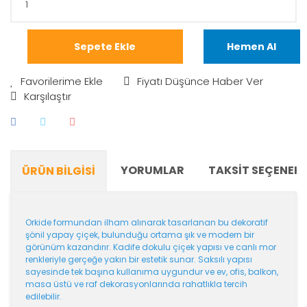
Sepete Ekle
Hemen Al
Fiyatı Düşünce Haber Ver
Karşılaştır
YORUMLAR
TAKSIT SEÇENEKL
ÜRÜN BILGISI
Orkide formundan ilham alınarak tasarlanan bu dekoratif
şönil yapay çiçek, bulunduğu ortama şık ve modern bir
görünüm kazandırır. Kadife dokulu çiçek yapısı ve canlı mor
renkleriyle gerçeğe yakın bir estetik sunar. Saksılı yapısı
sayesinde tek başına kullanıma uygundur ve ev, ofis, balkon,
masa üstü ve raf dekorasyonlarında rahatlıkla tercih
edilebilir.