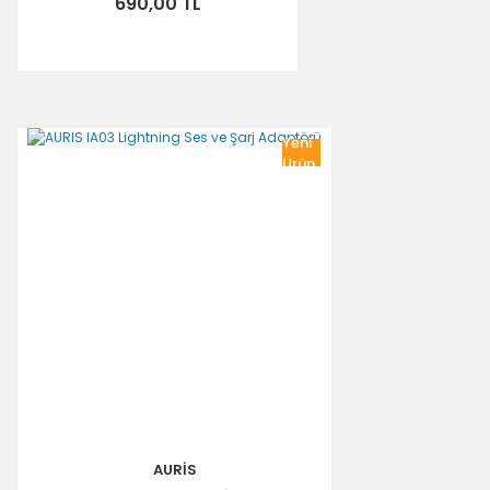
690,00 TL
Yeni
Ürün
AURİS