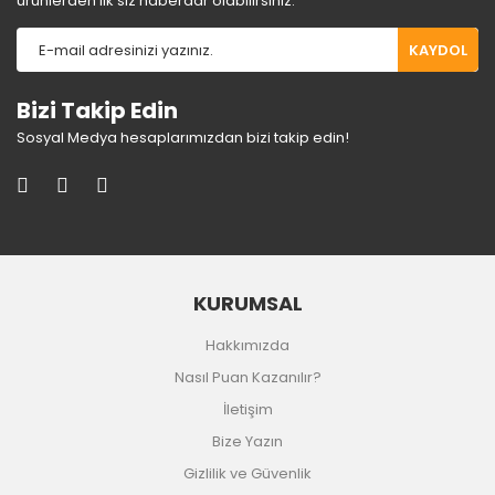
ürünlerden ilk siz haberdar olabilirsiniz.
KAYDOL
Bizi Takip Edin
Sosyal Medya hesaplarımızdan bizi takip edin!
KURUMSAL
Hakkımızda
Nasıl Puan Kazanılır?
İletişim
Bize Yazın
Gizlilik ve Güvenlik