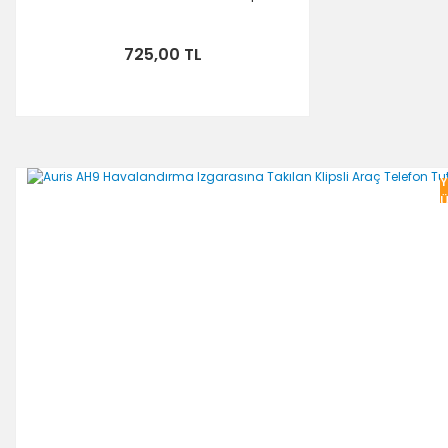
725,00 TL
Y
Ü