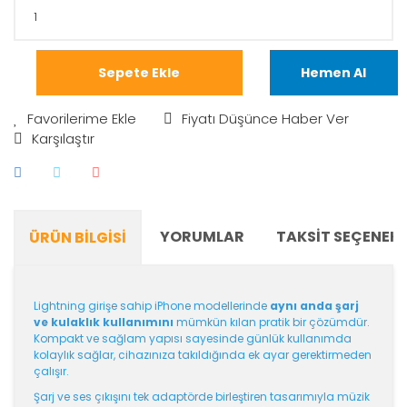
Sepete Ekle
Hemen Al
Fiyatı Düşünce Haber Ver
Karşılaştır
YORUMLAR
TAKSIT SEÇENEKL
ÜRÜN BILGISI
Lightning girişe sahip iPhone modellerinde
aynı anda şarj
ve kulaklık kullanımını
mümkün kılan pratik bir çözümdür.
Kompakt ve sağlam yapısı sayesinde günlük kullanımda
kolaylık sağlar, cihazınıza takıldığında ek ayar gerektirmeden
çalışır.
Şarj ve ses çıkışını tek adaptörde birleştiren tasarımıyla müzik