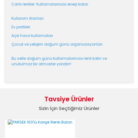
Canlı renkler: Kutlamalarınıza enerji katar.
Kullanım Alanları:
Ev partileri
Açık hava kutlamaları
Çocuk ve yetişkin doğum günü organizasyonları
Bu setle doğum günü kutlamalarınıza renk katın ve
unutulmaz bir atmosfer yaratın!
Bu ürünün fiyat bilgisi, resim, ürün açıklamalarında ve
diğer konularda yetersiz gördüğünüz noktaları öneri
Bu ürüne ilk yorumu siz yapın!
formunu kullanarak tarafımıza iletebilirsiniz.
Tavsiye Ürünler
Görüş ve önerileriniz için teşekkür ederiz.
Sizin İçin Seçtiğimiz Ürünler
Yorum Yaz
Ürün resmi kalitesiz, bozuk veya görüntülenemiyor.
Ürün açıklamasında eksik bilgiler bulunuyor.
Ürün bilgilerinde hatalar bulunuyor.