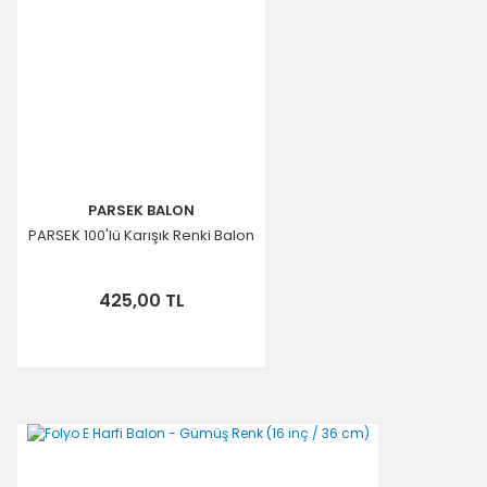
Ürün fiyatı diğer sitelerden daha pahalı.
Bu ürüne benzer farklı alternatifler olmalı.
Gönder
PARSEK BALON
PARSEK 100'lü Karışık Renki Balon
425,00 TL