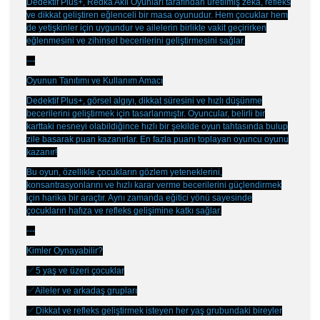
Dedektif Plus+, Redka Akıl Oyunları tarafından üretilmiş zeka, refleks
ve dikkat geliştiren eğlenceli bir masa oyunudur. Hem çocuklar hem
de yetişkinler için uygundur ve ailelerin birlikte vakit geçirirken
eğlenmesini ve zihinsel becerilerini geliştirmesini sağlar.
---
Oyunun Tanıtımı ve Kullanım Amacı
Dedektif Plus+, görsel algıyı, dikkat süresini ve hızlı düşünme
becerilerini geliştirmek için tasarlanmıştır. Oyuncular, belirli bir
karttaki nesneyi olabildiğince hızlı bir şekilde oyun tahtasında bulup
zile basarak puan kazanırlar. En fazla puanı toplayan oyuncu oyunu
kazanır!
Bu oyun, özellikle çocukların gözlem yeteneklerini,
konsantrasyonlarını ve hızlı karar verme becerilerini güçlendirmek
için harika bir araçtır. Aynı zamanda eğitici yönü sayesinde
çocukların hafıza ve refleks gelişimine katkı sağlar.
---
Kimler Oynayabilir?
✅
5 yaş ve üzeri çocuklar
✅
Aileler ve arkadaş grupları
✅
Dikkat ve refleks geliştirmek isteyen her yaş grubundaki bireyler