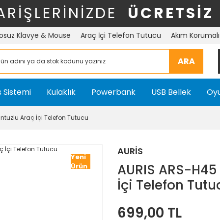
ARİŞLERİNİZDE
ÜCRETSİZ
osuz Klavye & Mouse
Araç İçi Telefon Tutucu
Akım Korumalı 
ARA
 Sistemi
Kulaklık
Powerbank
USB Bellek
Oyu
tuzlu Araç İçi Telefon Tutucu
AURİS
Yeni
AURIS ARS-H45 
Ürün
İçi Telefon Tutu
699,00 TL