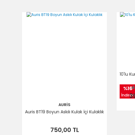
10'lu 
4
%16
3
İndirim
AURİS
Auris BT19 Boyun Askılı Kulak İçi Kulaklık
750,00 TL