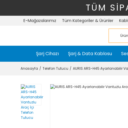
TÜM SİP
E-Mağazalarımız
Tüm Kategoriler & Ürünler
Kabl
Şarj Cihazı
Şarj & Data Kablosu
Ses
Anasayfa
Telefon Tutucu
AURIS ARS-H45 Ayarlanabilir Van