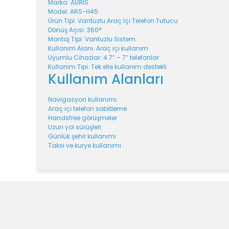
Marka: AURIS
Model: ARS-H45
Ürün Tipi: Vantuzlu Araç İçi Telefon Tutucu
Dönüş Açısı: 360°
Montaj Tipi: Vantuzlu Sistem
Kullanım Alanı: Araç içi kullanım
Uyumlu Cihazlar: 4.7” – 7” telefonlar
Kullanım Tipi: Tek elle kullanım destekli
Kullanım Alanları
Navigasyon kullanımı
Araç içi telefon sabitleme
Handsfree görüşmeler
Uzun yol sürüşleri
Günlük şehir kullanımı
Taksi ve kurye kullanımı
Bu ürünün fiyat bilgisi, resim, ürün açıklamalarında v
Görüş ve önerileriniz için teşekkür ederiz.
Ürün resmi kalitesiz, bozuk veya görüntülenemiyor.
Ürün açıklamasında eksik bilgiler bulunuyor.