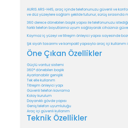
AURIS ARS-H45, araç içinde telefonunuzu güvenli ve konfor
ve düz yüzeylere sağlam şekilde tutunur, sürüş sırasında 
360 derece dönebilen başlık yapısı ile telefonunuzu istedi
farklı telefon boyutlarına uyum sağlayarak cihazınızı güven
Kaymaz iç yüzeyi ve titreşim önleyici yapısı sayesinde bozuk 
Şık siyah tasarımı ve kompakt yapısıyla araç içi kullanım
Öne Çıkan Özellikler
Güçlü vantuz sistemi
360° dönebilen başlık
Ayarlanabilir genişlik
Tek elle kullanım
Titreşim önleyici yapı
Güvenli telefon kavrama
Kolay kurulum
Dayanıklı gövde yapısı
Geniş telefon uyumluluğu
Araç içi güvenli kullanım
Teknik Özellikler