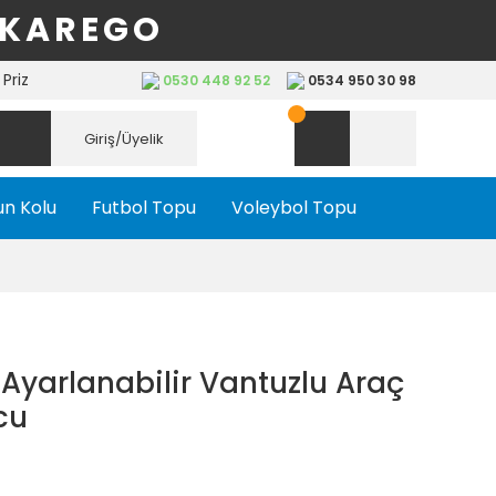
 KAREGO
Priz
0530 448 92 52
0534 950 30 98
Giriş/Üyelik
n Kolu
Futbol Topu
Voleybol Topu
Ayarlanabilir Vantuzlu Araç
cu