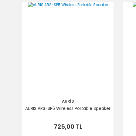
Ürün bilgilerinde hatalar bulunuyor.
Ürün fiyatı diğer sitelerden daha pahalı.
Bu ürüne benzer farklı alternatifler olmalı.
AURİS
AURIS ARS-SP5 Wireless Portable Speaker
725,00 TL