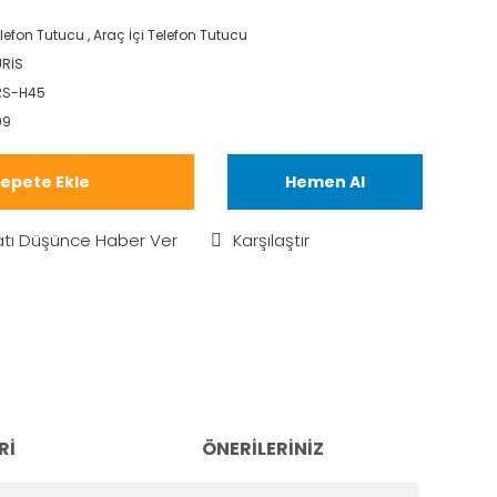
lefon Tutucu
,
Araç İçi Telefon Tutucu
RİS
RS-H45
99
epete Ekle
Hemen Al
atı Düşünce Haber Ver
Karşılaştır
RI
ÖNERILERINIZ