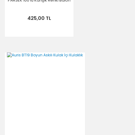
PARSEK 100'lü Karışık Renki Balon
425,00 TL