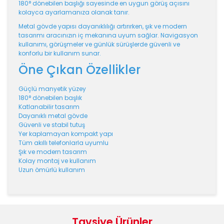
180° dönebilen başlığı sayesinde en uygun görüş açısını
kolayca ayarlamanıza olanak tanır.
Metal gövde yapısı dayanıklılığı artırırken, şık ve modern
tasarımı aracınızın iç mekanına uyum sağlar. Navigasyon
kullanımı, görüşmeler ve günlük sürüşlerde güvenli ve
konforlu bir kullanım sunar.
Öne Çıkan Özellikler
Güçlü manyetik yüzey
180° dönebilen başlık
Katlanabilir tasarım
Dayanıklı metal gövde
Güvenli ve stabil tutuş
Yer kaplamayan kompakt yapı
Tüm akıllı telefonlarla uyumlu
Şık ve modern tasarım
Kolay montaj ve kullanım
Uzun ömürlü kullanım
Bu ürünün fiyat bilgisi, resim, ürün açıklamalarında ve
diğer konularda yetersiz gördüğünüz noktaları öneri
Bu ürüne ilk yorumu siz yapın!
formunu kullanarak tarafımıza iletebilirsiniz.
Tavsiye Ürünler
Görüş ve önerileriniz için teşekkür ederiz.