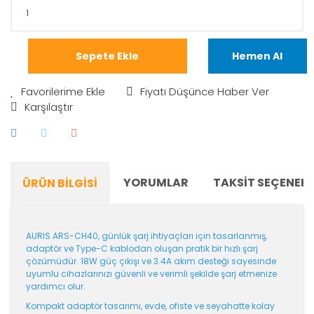
Sepete Ekle
Hemen Al
Fiyatı Düşünce Haber Ver
Karşılaştır
YORUMLAR
TAKSIT SEÇENEKL
ÜRÜN BILGISI
AURIS ARS-CH40, günlük şarj ihtiyaçları için tasarlanmış,
adaptör ve Type-C kablodan oluşan pratik bir hızlı şarj
çözümüdür. 18W güç çıkışı ve 3.4A akım desteği sayesinde
uyumlu cihazlarınızı güvenli ve verimli şekilde şarj etmenize
yardımcı olur.
Kompakt adaptör tasarımı, evde, ofiste ve seyahatte kolay