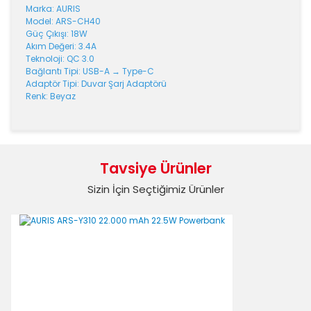
Marka: AURIS
Model: ARS-CH40
Güç Çıkışı: 18W
Akım Değeri: 3.4A
Teknoloji: QC 3.0
Bağlantı Tipi: USB-A → Type-C
Adaptör Tipi: Duvar Şarj Adaptörü
Renk: Beyaz
Bu ürünün fiyat bilgisi, resim, ürün açıklamalarında ve
diğer konularda yetersiz gördüğünüz noktaları öneri
Bu ürüne ilk yorumu siz yapın!
formunu kullanarak tarafımıza iletebilirsiniz.
Tavsiye Ürünler
Görüş ve önerileriniz için teşekkür ederiz.
Sizin İçin Seçtiğimiz Ürünler
Yorum Yaz
Ürün resmi kalitesiz, bozuk veya görüntülenemiyor.
Ürün açıklamasında eksik bilgiler bulunuyor.
Ürün bilgilerinde hatalar bulunuyor.
Ürün fiyatı diğer sitelerden daha pahalı.
Bu ürüne benzer farklı alternatifler olmalı.